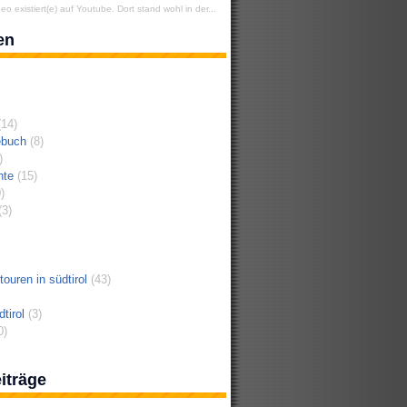
eo existiert(e) auf Youtube. Dort stand wohl in der...
en
14)
ebuch
(8)
)
hte
(15)
)
3)
ouren in südtirol
(43)
tirol
(3)
0)
iträge