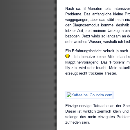
Nach ca. 8 Monaten teils intensiv
Probleme. Das anfängliche kleine Pro
weggegangen, aber das stört mich nich
den Diagnosemodus komme, deshalb k
letzter Zeit, seit meinem Umzug in ei
bezogen. Jetzt wirds so langsam an de
sehr weiches Wasser, weshalb ich bis
Ein Erfahrungsbericht schreit ja nach 
. Ich benutze keine Milk Island
klappt hervorragend. Das “Problem” mi
Illy z.b. wird sehr feucht. Mein aktu
erzeugt recht trockene Trester.
Einzige nervige Tatsache an der Saec
Dieser ist wirklich ziemlich klein un
solange das mein einzigstes Problem
zufrieden sein.