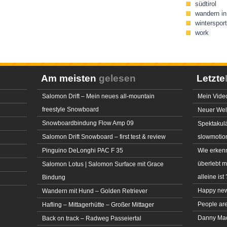
südtirol
wandern in 
wintersport
work
Am meisten
gelesen
Letzte
Salomon Drift – Mein neues all-mountain
Mein Video
freestyle Snowboard
Neuer Welt
Snowboardbindung Flow Amp 09
Spektakulä
Salomon Drift Snowboard – first test & review
slowmotio
Pinguino DeLonghi PAC F 35
Wie erkenn
überlebt 
Salomon Lotus | Salomon Surface mit Grace
alleine ist 
Bindung
Happy new
Wandern mit Hund – Golden Retriever
People ar
Hafling – Mittagerhütte – Großer Mittager
Danny MacA
Back on track – Radweg Passeiertal