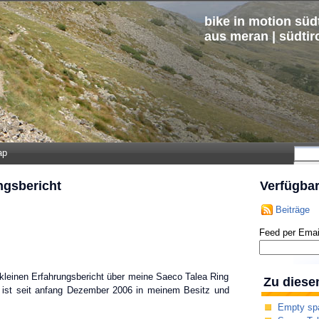
bike in motion südt
aus meran | südtir
ap
ngsbericht
Verfügba
Beiträge
Feed per Emai
n kleinen Erfahrungsbericht über meine Saeco Talea Ring
Zu diese
t ist seit anfang Dezember 2006 in meinem Besitz und
Empty sp