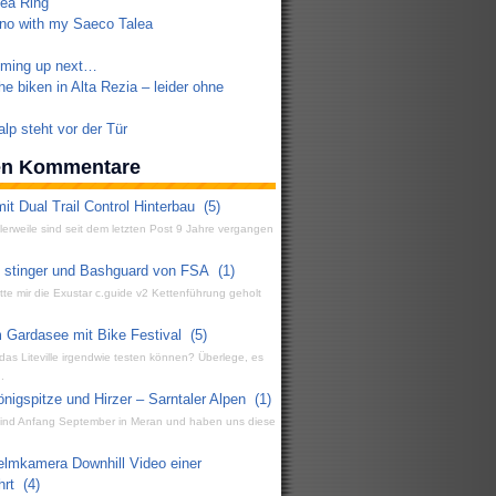
ea Ring
no with my Saeco Talea
oming up next…
e biken in Alta Rezia – leider ohne
lp steht vor der Tür
ten Kommentare
it Dual Trail Control Hinterbau
(5)
ttlerweile sind seit dem letzten Post 9 Jahre vergangen
g stinger und Bashguard von FSA
(1)
atte mir die Exustar c.guide v2 Kettenführung geholt
 Gardasee mit Bike Festival
(5)
 das Liteville irgendwie testen können? Überlege, es
.
igspitze und Hirzer – Sarntaler Alpen
(1)
 sind Anfang September in Meran und haben uns diese
elmkamera Downhill Video einer
hrt
(4)