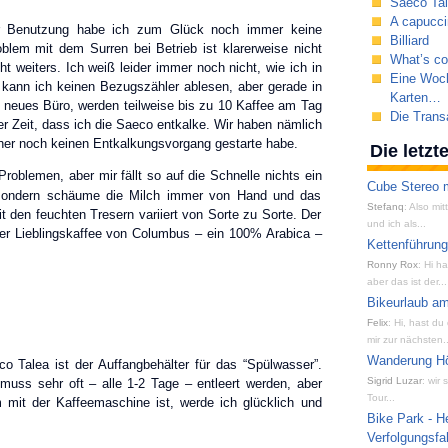
Saeco Tal
A capucci
er Benutzung habe ich zum Glück noch immer keine
Billiard
blem mit dem Surren bei Betrieb ist klarerweise nicht
What’s c
t weiters. Ich weiß leider immer noch nicht, wie ich in
Eine Woch
ann ich keinen Bezugszähler ablesen, aber gerade in
Karten…
n neues Büro, werden teilweise bis zu 10 Kaffee am Tag
Die Transa
r Zeit, dass ich die Saeco entkalke. Wir haben nämlich
her noch keinen Entkalkungsvorgang gestarte habe.
Die letz
Problemen, aber mir fällt so auf die Schnelle nichts ein
Cube Stereo m
 sondern schäume die Milch immer von Hand und das
Stefanq
: Also mi
t den feuchten Tresern variiert von Sorte zu Sorte. Der
und ich als...
eller Lieblingskaffee von Columbus – ein 100% Arabica –
Kettenführun
Ronny Rox
: Hi h
aber das ist der...
Bikeurlaub am
Felix
: Hi, hast du
mir zur nächsten..
Wanderung Hön
o Talea ist der Auffangbehälter für das “Spülwasser”.
Sigrid Luzar
: wir
d muss sehr oft – alle 1-2 Tage – entleert werden, aber
Tour...
 mit der Kaffeemaschine ist, werde ich glücklich und
Bike Park - H
Verfolgungsfa