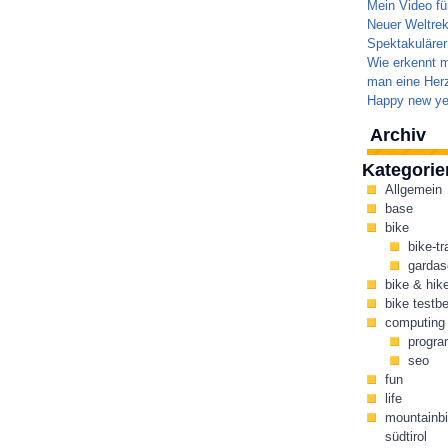
Mein Video fü
Neuer Weltrek
Spektakulärer
Wie erkennt m
man eine Herz
Happy new ye
Archiv
Kategorie
Allgemein
base
bike
bike-tr
gardas
bike & hik
bike testbe
computing
progr
seo
fun
life
mountainbi
südtirol