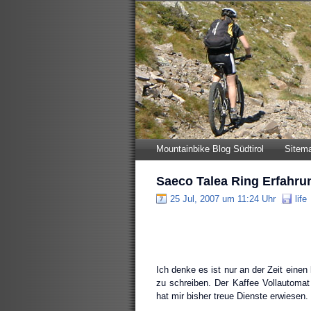
Mountainbike Blog Südtirol
Sitem
Saeco Talea Ring Erfahru
25 Jul, 2007 um 11:24 Uhr
life
Ich denke es ist nur an der Zeit eine
zu schreiben. Der Kaffee Vollautoma
hat mir bisher treue Dienste erwiesen.