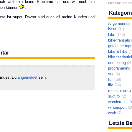
uch weiterhin keine Probleme hat und wir noch ein
Stephan
: Das Vid
ngen können
.
Kategori
sso ist super. Davon sind auch all meine Kunden und
Allgemein
(2)
base
(91)
bike
(140)
bike-transalp
(
gardasee tag
bike & hike
(4
ntar
bike testberic
computing
(20
programming
(
seo
(4)
 musst Du
angemeldet
sein.
fun
(58)
life
(24)
mountainbike t
südtirol
(2)
wandern in süd
wintersport
(1
work
(7)
Letzte Be