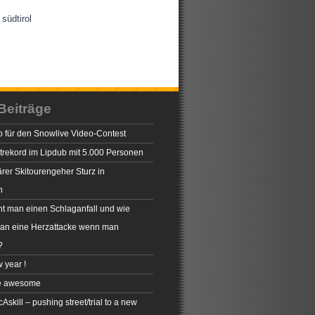
südtirol
Beiträge
 für den Snowlive Video-Contest
rekord im Lipdub mit 5.000 Personen
rer Skitourengeher Sturz in
n
t man einen Schlaganfall und wie
man eine Herzattacke wenn man
?
 year !
e awesome
skill – pushing street/trial to a new