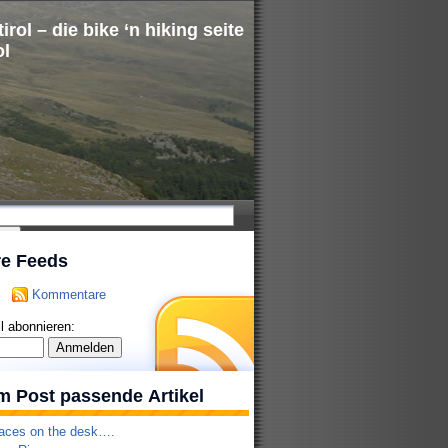
irol – die bike ‘n hiking seite
ol
re Feeds
Kommentare
l abonnieren:
m Post passende Artikel
aces on the desk….