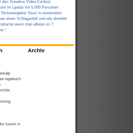
r den Snowlive Video-Contest
ord im Lipdub mit 5.000 Personen
 Skitourengeher Sturz in slowmotion
an einen Schlaganfall und wie überlebt
attacke wenn man alleine ist ?
ar !
n
Archiv
ansalp
ee tagebuch
e
richte
amming
ke touren in