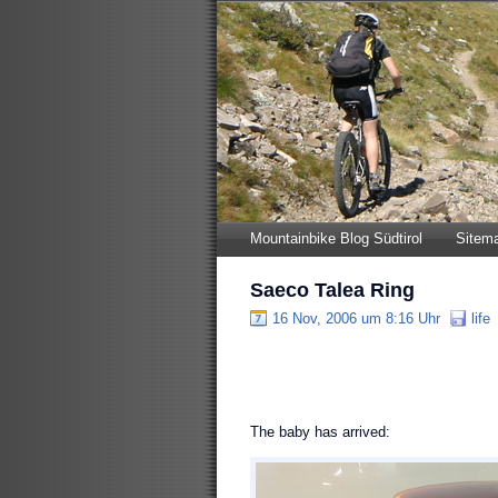
Mountainbike Blog Südtirol
Sitem
Saeco Talea Ring
16 Nov, 2006 um 8:16 Uhr
life
The baby has arrived: