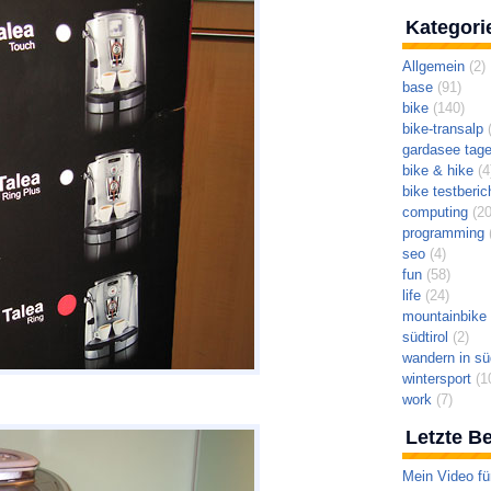
Kategori
Allgemein
(2)
base
(91)
bike
(140)
bike-transalp
(
gardasee tag
bike & hike
(4
bike testberic
computing
(20
programming
(
seo
(4)
fun
(58)
life
(24)
mountainbike t
südtirol
(2)
wandern in süd
wintersport
(1
work
(7)
Letzte Be
Mein Video fü