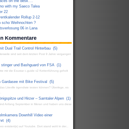
aces on the desk….
no with my Saeco Talea
er 22
ventkalender Rollup 2-12
n scho Weihnochten ?
sverlosung 06 in Lana
ten Kommentare
it Dual Trail Control Hinterbau
(5)
ttlerweile sind seit dem letzten Post 9 Jahre vergangen
g stinger und Bashguard von FSA
(1)
atte mir die Exustar c.guide v2 Kettenführung geholt
 Gardasee mit Bike Festival
(5)
 das Liteville irgendwie testen können? Überlege, es
.
igspitze und Hirzer – Sarntaler Alpen
(1)
 sind Anfang September in Meran und haben uns diese
elmkamera Downhill Video einer
hrt
(4)
eo existiert(e) auf Youtube. Dort stand wohl in der...