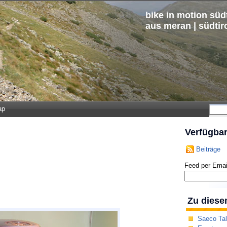
bike in motion südt
aus meran | südtir
ap
Verfügba
Beiträge
Feed per Emai
Zu diese
Saeco Tal