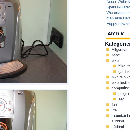
Neuer Weltrek
Spektakulärer
Wie erkennt m
man eine Herz
Happy new ye
Archiv
Kategorie
Allgemein
base
bike
bike-tr
gardas
bike & hik
bike testbe
computing
progr
seo
fun
life
mountainbi
südtirol
südtirol