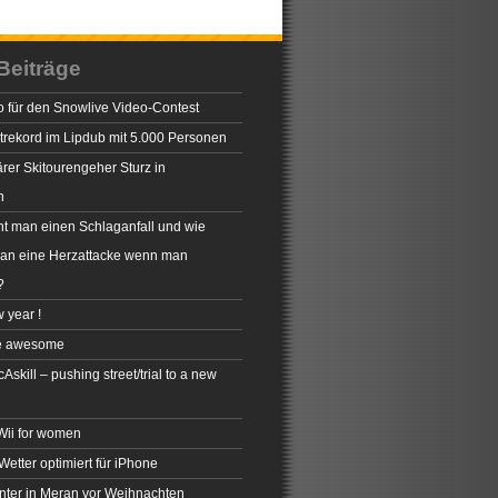
Beiträge
 für den Snowlive Video-Contest
rekord im Lipdub mit 5.000 Personen
rer Skitourengeher Sturz in
n
t man einen Schlaganfall und wie
man eine Herzattacke wenn man
?
 year !
e awesome
skill – pushing street/trial to a new
 Wii for women
Wetter optimiert für iPhone
inter in Meran vor Weihnachten