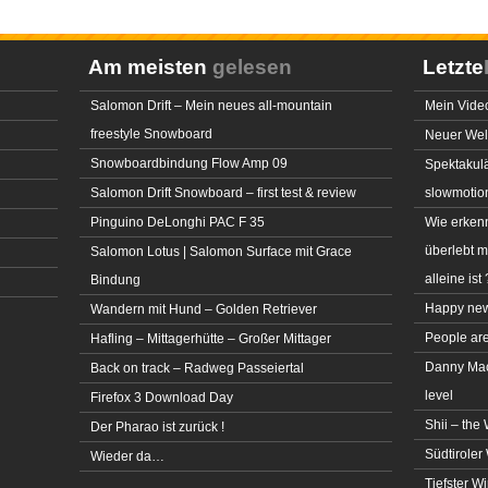
Am meisten
gelesen
Letzte
Salomon Drift – Mein neues all-mountain
Mein Video
freestyle Snowboard
Neuer Welt
Snowboardbindung Flow Amp 09
Spektakulä
Salomon Drift Snowboard – first test & review
slowmotio
Pinguino DeLonghi PAC F 35
Wie erkenn
überlebt 
Salomon Lotus | Salomon Surface mit Grace
alleine ist 
Bindung
Happy new
Wandern mit Hund – Golden Retriever
People ar
Hafling – Mittagerhütte – Großer Mittager
Danny MacA
Back on track – Radweg Passeiertal
level
Firefox 3 Download Day
Shii – the
Der Pharao ist zurück !
Südtiroler 
Wieder da…
Tiefster W