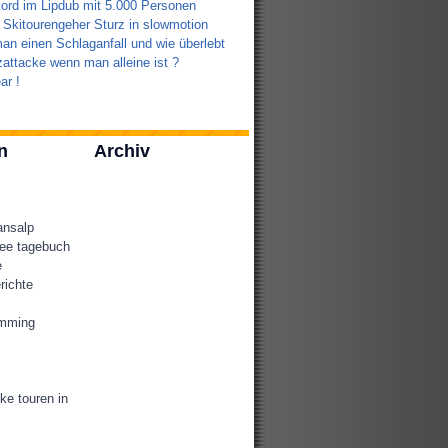
ord im Lipdub mit 5.000 Personen
 Skitourengeher Sturz in slowmotion
an einen Schlaganfall und wie überlebt
attacke wenn man alleine ist ?
ar !
n
Archiv
ansalp
ee tagebuch
e
richte
amming
ke touren in