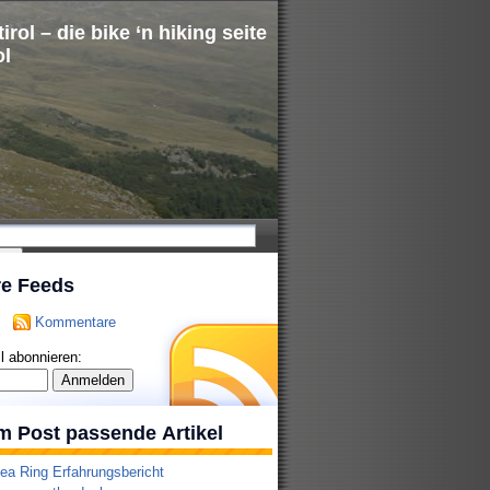
irol – die bike ‘n hiking seite
ol
re Feeds
Kommentare
l abonnieren:
m Post passende Artikel
ea Ring Erfahrungsbericht