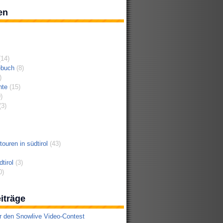
en
14)
ebuch
(8)
)
hte
(15)
)
3)
ouren in südtirol
(43)
tirol
(3)
0)
iträge
r den Snowlive Video-Contest