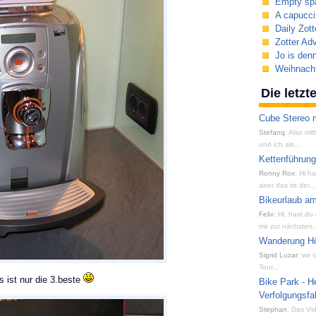
Empty sp
A capucci
Daily Zott
Zotter Ad
Jo is den
Weihnacht
Die letz
Cube Stereo m
Stefanq
: Also mi
und ich als...
Kettenführun
Ronny Rox
: Hi h
aber das ist der...
Bikeurlaub am
Felix
: Hi, hast du
mir zur nächsten..
Wanderung Hön
Sigrid Luzar
: wir
Tour...
 ist nur die 3.beste
Bike Park - H
Verfolgungsfa
Stephan
: Das Vid