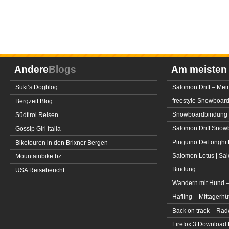
Andere
Blogs
Am meiste
Suki’s Dogblog
Salomon Drift – Mei
freestyle Snowboar
Bergzeit Blog
Snowboardbindung 
Südtirol Reisen
Salomon Drift Snowbo
Gossip Girl Italia
Pinguino DeLonghi 
Biketouren in den Brixner Bergen
Salomon Lotus | Sal
Mountainbike.bz
Bindung
USA Reisebericht
Wandern mit Hund –
Hafling – Mittagerhü
Back on track – Rad
Firefox 3 Download