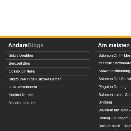
Andere
Blogs
Am meiste
Suki’s Dogblog
Salomon Drift – Mei
freestyle Snowboar
Bergzeit Blog
Snowboardbindung 
Gossip Girl Italia
Salomon Drift Snowbo
Biketouren in den Brixner Bergen
Pinguino DeLonghi 
USA Reisebericht
Salomon Lotus | Sal
Südtirol Reisen
Bindung
Mountainbike.bz
Wandern mit Hund –
Hafling – Mittagerhü
Back on track – Rad