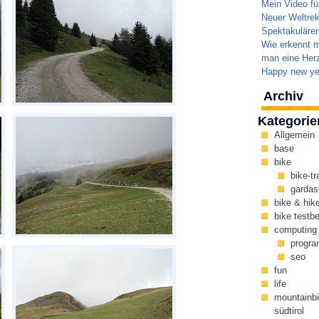
Mein Video fü
Neuer Weltrek
Spektakulärer
Wie erkennt m
man eine Herz
Happy new ye
Archiv
Kategorie
Allgemein
base
bike
bike-tr
gardas
bike & hik
bike testbe
computing
progr
seo
fun
life
mountainbi
südtirol