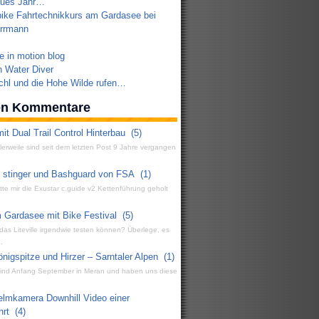
eues Jahr…
ike Fahrtechnikkurs am Gardasee bei
errmann
e in motion blog
 Water Diver
chl und die Hohe Wilde rufen…
ten Kommentare
it Dual Trail Control Hinterbau
(5)
ttlerweile sind seit dem letzten Post 9 Jahre vergangen
g stinger und Bashguard von FSA
(1)
atte mir die Exustar c.guide v2 Kettenführung geholt
 Gardasee mit Bike Festival
(5)
 das Liteville irgendwie testen können? Überlege, es
.
igspitze und Hirzer – Sarntaler Alpen
(1)
 sind Anfang September in Meran und haben uns diese
elmkamera Downhill Video einer
hrt
(4)