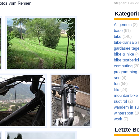
 Fotos vom Rennen.
Stephan
: Das Vid
Kategori
Allgemein
(2)
base
(91)
bike
(140)
bike-transalp
(
gardasee tag
bike & hike
(4
bike testberic
computing
(20
programming
(
seo
(4)
fun
(58)
life
(24)
mountainbike t
südtirol
(2)
wandern in süd
wintersport
(1
work
(7)
Letzte Be