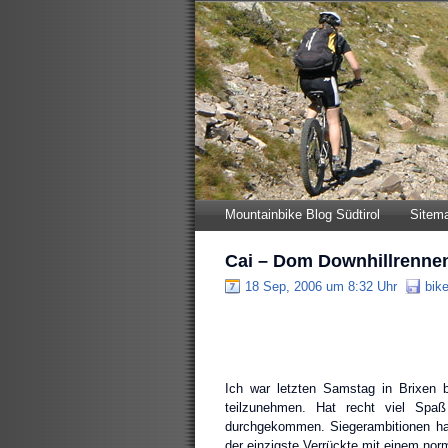
Mountainbike Blog Südtirol
Sitem
Cai – Dom Downhillrennen
18 Sep, 2006 um 8:32 Uhr
bik
Ich war letzten Samstag in Brixen 
teilzunehmen. Hat recht viel Sp
durchgekommen. Siegerambitionen hatt
der einzigste Verrückte mit einem no