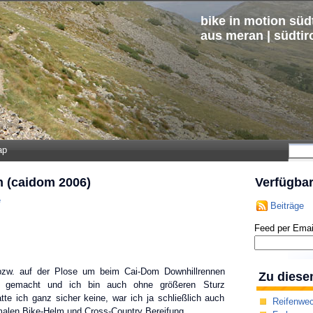
bike in motion südt
aus meran | südtir
ap
 (caidom 2006)
Verfügba
e
Beiträge
Feed per Emai
bzw. auf der Plose um beim Cai-Dom Downhillrennen
Zu diese
aß gemacht und ich bin auch ohne größeren Sturz
e ich ganz sicher keine, war ich ja schließlich auch
Reifenwe
rmalen Bike-Helm und Cross-Country Bereifung.