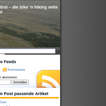
irol – die bike ‘n hiking seite
ol
re Feeds
Kommentare
l abonnieren:
m Post passende Artikel
chsel…