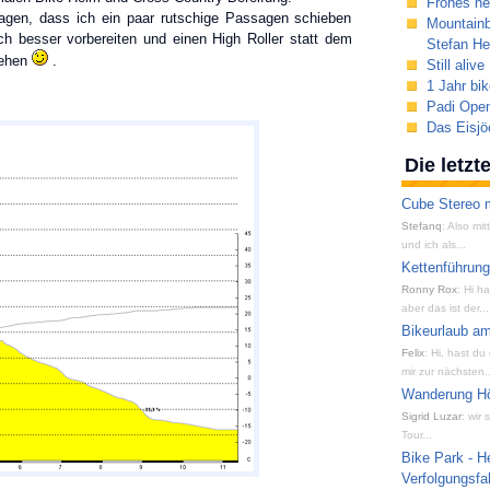
Frohes n
ragen, dass ich ein paar rutschige Passagen schieben
Mountainb
h besser vorbereiten und einen High Roller statt dem
Stefan H
iehen
.
Still alive
1 Jahr bik
Padi Open
Das Eisjö
Die letz
Cube Stereo m
Stefanq
: Also mi
und ich als...
Kettenführun
Ronny Rox
: Hi h
aber das ist der...
Bikeurlaub am
Felix
: Hi, hast du
mir zur nächsten..
Wanderung Hön
Sigrid Luzar
: wir
Tour...
Bike Park - H
Verfolgungsfa