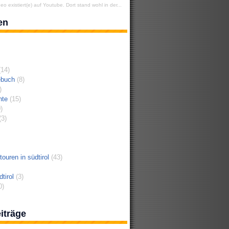
eo existiert(e) auf Youtube. Dort stand wohl in der...
en
14)
ebuch
(8)
)
hte
(15)
)
3)
ouren in südtirol
(43)
tirol
(3)
0)
iträge