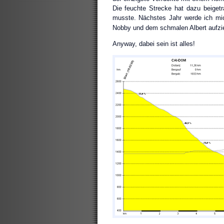
Die feuchte Strecke hat dazu beiget
musste. Nächstes Jahr werde ich mic
Nobby und dem schmalen Albert aufz
Anyway, dabei sein ist alles!