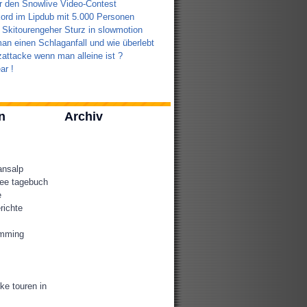
r den Snowlive Video-Contest
ord im Lipdub mit 5.000 Personen
 Skitourengeher Sturz in slowmotion
an einen Schlaganfall und wie überlebt
attacke wenn man alleine ist ?
ar !
n
Archiv
ansalp
ee tagebuch
e
richte
amming
ke touren in