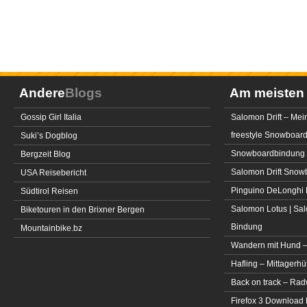
Andere
Blogs
Am meiste
Gossip Girl Italia
Salomon Drift – Mei
freestyle Snowboar
Suki’s Dogblog
Snowboardbindung 
Bergzeit Blog
Salomon Drift Snowbo
USA Reisebericht
Pinguino DeLonghi 
Südtirol Reisen
Salomon Lotus | Sal
Biketouren in den Brixner Bergen
Bindung
Mountainbike.bz
Wandern mit Hund –
Hafling – Mittagerhü
Back on track – Rad
Firefox 3 Download