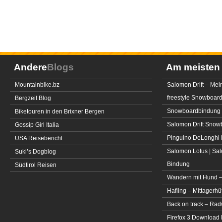
Andere
Blogs
Am meiste
Mountainbike.bz
Salomon Drift – Mei
freestyle Snowboar
Bergzeit Blog
Snowboardbindung 
Biketouren in den Brixner Bergen
Salomon Drift Snowbo
Gossip Girl Italia
Pinguino DeLonghi 
USA Reisebericht
Salomon Lotus | Sal
Suki’s Dogblog
Bindung
Südtirol Reisen
Wandern mit Hund –
Hafling – Mittagerhü
Back on track – Rad
Firefox 3 Download