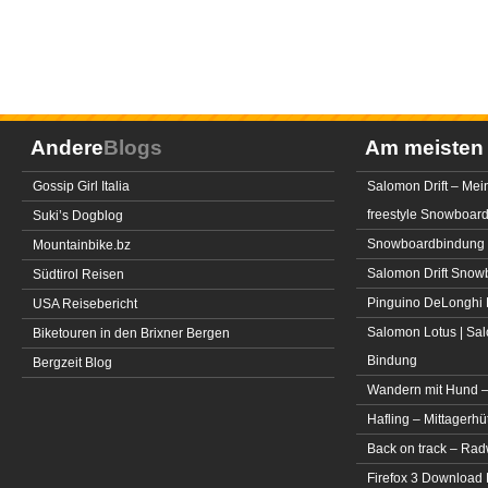
Andere
Blogs
Am meiste
Gossip Girl Italia
Salomon Drift – Mei
freestyle Snowboar
Suki’s Dogblog
Snowboardbindung 
Mountainbike.bz
Salomon Drift Snowbo
Südtirol Reisen
Pinguino DeLonghi 
USA Reisebericht
Salomon Lotus | Sal
Biketouren in den Brixner Bergen
Bindung
Bergzeit Blog
Wandern mit Hund –
Hafling – Mittagerhü
Back on track – Rad
Firefox 3 Download