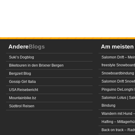
Andere
Blogs
Am meiste
Suki’s Dogblog
Salomon Drift – Mei
freestyle Snowboar
Biketouren in den Brixner Bergen
Snowboardbindung 
Bergzeit Blog
Salomon Drift Snowbo
Gossip Girl Italia
Pinguino DeLonghi 
USA Reisebericht
Salomon Lotus | Sal
Mountainbike.bz
Bindung
Südtirol Reisen
Wandern mit Hund –
Hafling – Mittagerhü
Back on track – Rad