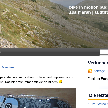
bike in motion südt
aus meran | südtir
ap
Verfügba
t & review
Beiträge
tzt den ersten Testbericht bzw. first impression von
Feed per Emai
. Natürlich wie immer mit vielen Bildern
.
Die letz
Cube Stereo m