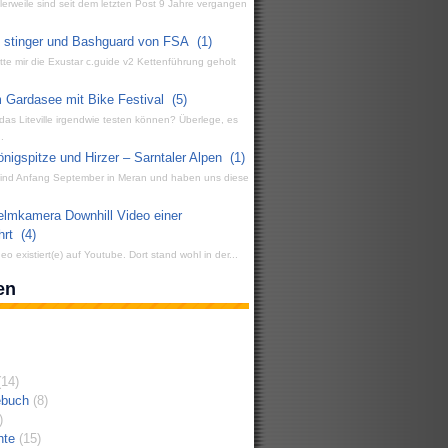
ttlerweile sind seit dem letzten Post 9 Jahre vergangen
g stinger und Bashguard von FSA
(1)
atte mir die Exustar c.guide v2 Kettenführung geholt
 Gardasee mit Bike Festival
(5)
 das Liteville irgendwie testen können? Überlege, es
.
igspitze und Hirzer – Sarntaler Alpen
(1)
 sind Anfang September in Meran und haben uns diese
elmkamera Downhill Video einer
hrt
(4)
eo existiert(e) auf Youtube. Dort stand wohl in der...
en
14)
ebuch
(8)
)
hte
(15)