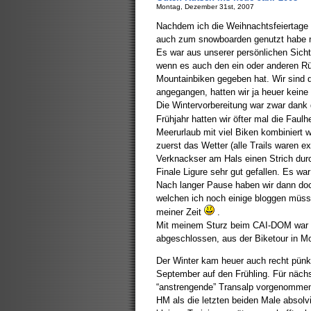
Montag, Dezember 31st, 2007
Nachdem ich die Weihnachtsfeiertage 
auch zum snowboarden genutzt habe n
Es war aus unserer persönlichen Sicht
wenn es auch den ein oder anderen R
Mountainbiken gegeben hat. Wir sind da
angegangen, hatten wir ja heuer keine
Die Wintervorbereitung war zwar dank 
Frühjahr hatten wir öfter mal die Faul
Meerurlaub mit viel Biken kombiniert w
zuerst das Wetter (alle Trails waren 
Verknackser am Hals einen Strich dur
Finale Ligure sehr gut gefallen. Es wa
Nach langer Pause haben wir dann doch
welchen ich noch einige bloggen müsst
meiner Zeit
.
Mit meinem Sturz beim CAI-DOM war d
abgeschlossen, aus der Biketour in Mo
Der Winter kam heuer auch recht pünkt
September auf den Frühling. Für näch
“anstrengende” Transalp vorgenommen
HM als die letzten beiden Male absolv