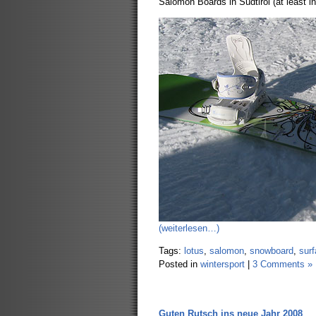
Salomon Boards in Südtirol (at least i
(weiterlesen…)
Tags:
lotus
,
salomon
,
snowboard
,
sur
Posted in
wintersport
|
3 Comments »
Guten Rutsch ins neue Jahr 2008