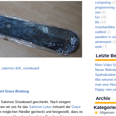
computing
(20
programming
(
seo
(4)
fun
(58)
life
(24)
mountainbike t
südtirol
(2)
wandern in süd
wintersport
(1
work
(7)
Letzte Be
Mein Video fü
,
salomon drift
,
snowboard
Neuer Weltrek
Spektakulärer
Wie erkennt m
man eine Herz
Happy new ye
mit Grace Bindung
Archiv
es Salomon Snowboard geschenkt. Nach einigem
ben wir uns für das
Salomon Lotus
mitsamt der
Grace
Kategorie
e möglichen Händler gecheckt und festgestellt, dass es
Allgemein