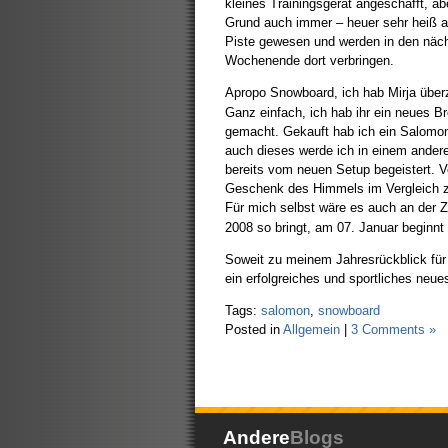
kleines Trainingsgerät angeschafft, a
Grund auch immer – heuer sehr heiß a
Piste gewesen und werden in den näc
Wochenende dort verbringen.
Apropo Snowboard, ich hab Mirja überz
Ganz einfach, ich hab ihr ein neues B
gemacht. Gekauft hab ich ein Salomo
auch dieses werde ich in einem andere
bereits vom neuen Setup begeistert. Vo
Geschenk des Himmels im Vergleich zu
Für mich selbst wäre es auch an der 
2008 so bringt, am 07. Januar beginnt 
Soweit zu meinem Jahresrückblick für
ein erfolgreiches und sportliches neue
Tags:
salomon
,
snowboard
Posted in
Allgemein
|
3 Comments »
Andere
Blogs