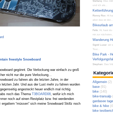
Stefanq
: Also mi
und ich als...
Kettenführun
Ronny Rox
: Hi h
aber das ist der...
Bikeurlaub am
Felix
: Hi, hast du
mir zur nächsten..
ard
Wanderung Hön
Sigrid Luzar
: wir
Tour...
Bike Park - H
Verfolgungsfa
ntain freestyle Snowboard
Stephan
: Das Vid
 Snowboard gegönnt. Die Verlockung war einfach zu groß
Kategori
cher nicht nur die pure Verlockung…
owboard zu fahren als die letzten Jahre, in der
Allgemein
(2)
 letzten Jahr. Und aus der Lust mehr zu fahren wurden
base
(91)
gegenseitig angesteckt heuer endlich mal richtig
bike
(140)
 gabs noch das Thema
T3BOARD08
, wofür ich mich
bike-transalp
(
mmer noch auf einen Restplatz bzw. frei werdenden
gardasee tag
atz ergattern “müssen” sich meine Snowboard Skillz noch
bike & hike
(4
bike testberic