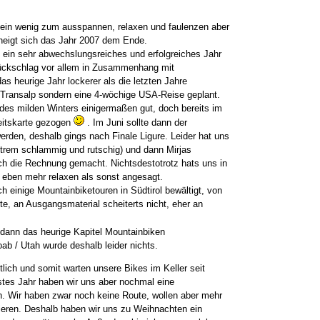
ein wenig zum ausspannen, relaxen und faulenzen aber
eigt sich das Jahr 2007 dem Ende.
 ein sehr abwechslungsreiches und erfolgreiches Jahr
ückschlag vor allem in Zusammenhang mit
s heurige Jahr lockerer als die letzten Jahre
 Transalp sondern eine 4-wöchige USA-Reise geplant.
des milden Winters einigermaßen gut, doch bereits im
heitskarte gezogen
. Im Juni sollte dann der
erden, deshalb gings nach Finale Ligure. Leider hat uns
extrem schlammig und rutschig) und dann Mirjas
ch die Rechnung gemacht. Nichtsdestotrotz hats uns in
r eben mehr relaxen als sonst angesagt.
 einige Mountainbiketouren in Südtirol bewältigt, von
e, an Ausgangsmaterial scheiterts nicht, eher an
ann das heurige Kapitel Mountainbiken
ab / Utah wurde deshalb leider nichts.
lich und somit warten unsere Bikes im Keller seit
stes Jahr haben wir uns aber nochmal eine
. Wir haben zwar noch keine Route, wollen aber mehr
ieren. Deshalb haben wir uns zu Weihnachten ein