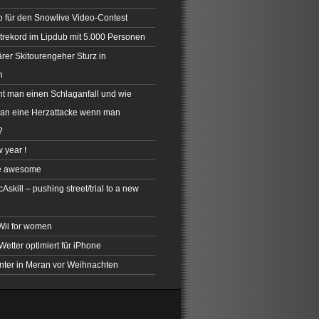
 für den Snowlive Video-Contest
rekord im Lipdub mit 5.000 Personen
rer Skitourengeher Sturz in
n
t man einen Schlaganfall und wie
man eine Herzattacke wenn man
?
 year !
e awesome
skill – pushing street/trial to a new
 Wii for women
Wetter optimiert für iPhone
inter in Meran vor Weihnachten