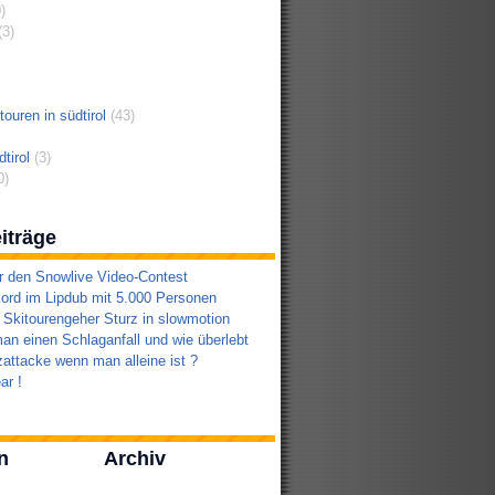
)
3)
ouren in südtirol
(43)
tirol
(3)
0)
iträge
r den Snowlive Video-Contest
ord im Lipdub mit 5.000 Personen
 Skitourengeher Sturz in slowmotion
an einen Schlaganfall und wie überlebt
attacke wenn man alleine ist ?
ar !
n
Archiv