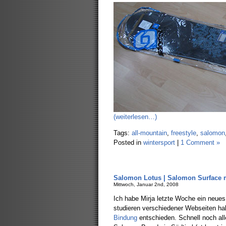
(weiterlesen…)
Tags:
all-mountain
,
freestyle
,
salomon
Posted in
wintersport
|
1 Comment »
Salomon Lotus | Salomon Surface 
Mittwoch, Januar 2nd, 2008
Ich habe Mirja letzte Woche ein neu
studieren verschiedener Webseiten ha
Bindung
entschieden. Schnell noch all