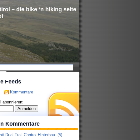
irol – die bike ‘n hiking seite
ol
re Feeds
Kommentare
l abonnieren:
ten Kommentare
it Dual Trail Control Hinterbau
(5)