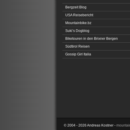
Bergzeit Blog
USA Reisebericht
Mountainbike.bz
Suki’s Dogblog
Biketouren in den Brixner Bergen
Südtirol Reisen
Gossip Girl Italia
© 2004 - 2026 Andreas Kostner -
mountain