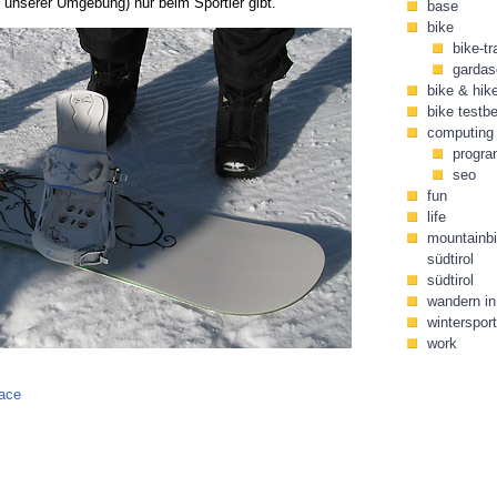
n unserer Umgebung) nur beim Sportler gibt.
base
bike
bike-tr
gardas
bike & hik
bike testbe
computing
progr
seo
fun
life
mountainbi
südtirol
südtirol
wandern in 
wintersport
work
face