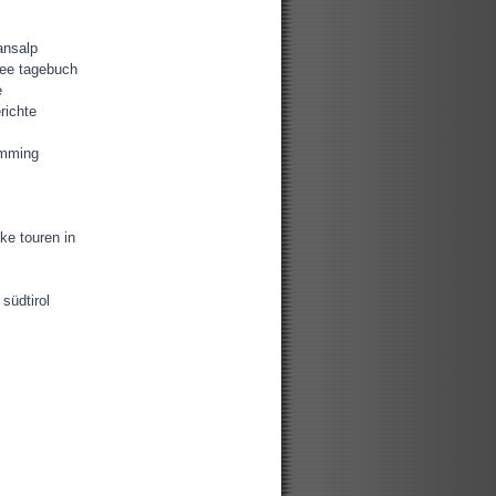
ansalp
ee tagebuch
e
richte
amming
ke touren in
südtirol