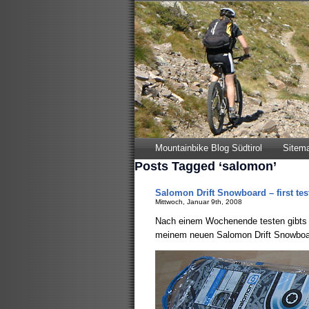
Mountainbike Blog Südtirol
Sitem
Posts Tagged ‘salomon’
Salomon Drift Snowboard – first tes
Mittwoch, Januar 9th, 2008
Nach einem Wochenende testen gibts je
meinem neuen Salomon Drift Snowboard