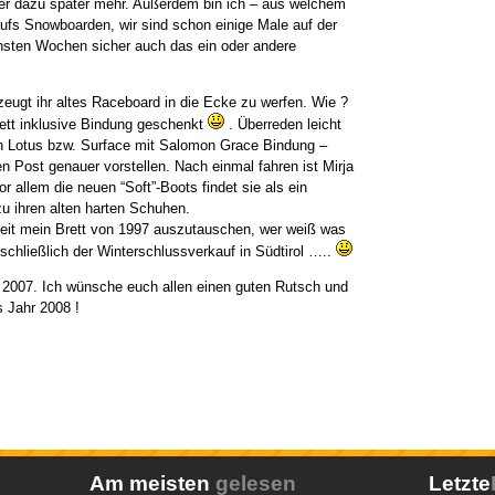
ber dazu später mehr. Außerdem bin ich – aus welchem
ufs Snowboarden, wir sind schon einige Male auf der
hsten Wochen sicher auch das ein oder andere
eugt ihr altes Raceboard in die Ecke zu werfen. Wie ?
rett inklusive Bindung geschenkt
. Überreden leicht
n Lotus bzw. Surface mit Salomon Grace Bindung –
n Post genauer vorstellen. Nach einmal fahren ist Mirja
r allem die neuen “Soft”-Boots findet sie als ein
 ihren alten harten Schuhen.
Zeit mein Brett von 1997 auszutauschen, wer weiß was
schließlich der Winterschlussverkauf in Südtirol …..
 2007. Ich wünsche euch allen einen guten Rutsch und
s Jahr 2008 !
Am meisten
gelesen
Letzte