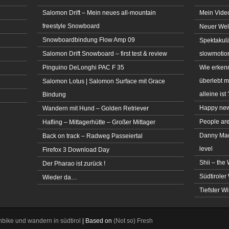
Salomon Drift – Mein neues all-mountain
Mein Video
freestyle Snowboard
Neuer Welt
Snowboardbindung Flow Amp 09
Spektakulä
Salomon Drift Snowboard – first test & review
slowmotio
Pinguino DeLonghi PAC F 35
Wie erkenn
überlebt 
Salomon Lotus | Salomon Surface mit Grace
alleine ist 
Bindung
Happy new
Wandern mit Hund – Golden Retriever
People ar
Hafling – Mittagerhütte – Großer Mittager
Danny MacA
Back on track – Radweg Passeiertal
level
Firefox 3 Download Day
Shii – the
Der Pharao ist zurück !
Südtiroler 
Wieder da…
Tiefster W
bike und wandern in südtirol
| Based on
(Not so)
Fresh