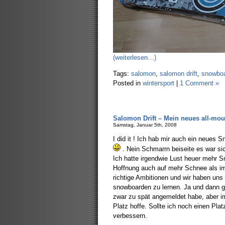
(weiterlesen…)
Tags:
salomon
,
salomon drift
,
snowbo
Posted in
wintersport
|
1 Comment »
Salomon Drift – Mein neues all-mou
Samstag, Januar 5th, 2008
I did it ! Ich hab mir auch ein neues
. Nein Schmarrn beiseite es war si
Ich hatte irgendwie Lust heuer mehr Sn
Hoffnung auch auf mehr Schnee als im
richtige Ambitionen und wir haben uns 
snowboarden zu lernen. Ja und dann
zwar zu spät angemeldet habe, aber i
Platz hoffe. Sollte ich noch einen Pl
verbessern.