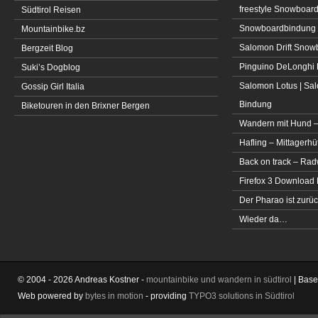
freestyle Snowboar
Südtirol Reisen
Snowboardbindung 
Mountainbike.bz
Salomon Drift Snowbo
Bergzeit Blog
Pinguino DeLonghi 
Suki’s Dogblog
Salomon Lotus | Sal
Gossip Girl Italia
Bindung
Biketouren in den Brixner Bergen
Wandern mit Hund –
Hafling – Mittagerhü
Back on track – Rad
Firefox 3 Download
Der Pharao ist zurüc
Wieder da…
© 2004 - 2026 Andreas Kostner -
mountainbike und wandern in südtirol
| Bas
Web powered by
bytes in motion
- providing
TYPO3 solutions in Südtirol