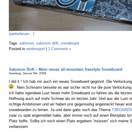
(weiterlesen…)
Tags:
salomon
,
salomon drift
,
snowboard
Posted in
wintersport
|
1 Comment »
Salomon Drift – Mein neues all-mountain freestyle Snowboard
Samstag, Januar 5th, 2008
I did it ! Ich hab mir auch ein neues Snowboard gegönnt. Die Verlockun
. Nein Schmarrn beiseite es war sicher nicht nur die pure Verlockun
Ich hatte irgendwie Lust heuer mehr Snowboard zu fahren als die letzten
Hoffnung auch auf mehr Schnee als im letzten Jahr. Und aus der Lust 
richtige Ambitionen und wir haben uns gegenseitig angesteckt heuer endl
snowboarden zu lernen. Ja und dann gabs noch das Thema
T3BOARD0
zwar zu spät angemeldet habe, aber immer noch auf einen Restplatz bz
Platz hoffe. Sollte ich noch einen Platz ergattern “müssen” sich meine
verbessern.