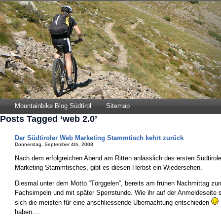
Mountainbike Blog Südtirol
Sitemap
Posts Tagged ‘web 2.0’
Der Südtiroler Web Marketing Stammtisch kehrt zurück
Donnerstag, September 4th, 2008
Nach dem erfolgreichen Abend am Ritten anlässlich des ersten Südtirole
Marketing Stammtisches, gibt es diesen Herbst ein Wiedersehen.
Diesmal unter dem Motto “Törggelen”, bereits am frühen Nachmittag zum
Fachsimpeln und mit später Sperrstunde. Wie ihr auf der Anmeldeseite 
sich die meisten für eine anschliessende Übernachtung entschieden
haben….