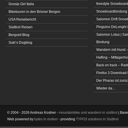
freestyle Snowboar
Gossip Girl Italia
Snowboardbindung 
Biketouren in den Brixner Bergen
Salomon Drift Snowbo
USA Reisebericht
Pinguino DeLonghi 
Südtirol Reisen
Salomon Lotus | Sal
Bergzeit Blog
Bindung
Suki’s Dogblog
Wandern mit Hund –
Hafling – Mittagerhü
Back on track – Rad
Firefox 3 Download
Der Pharao ist zurüc
Wieder da…
© 2004 - 2026 Andreas Kostner -
mountainbike und wandern in südtirol
| Bas
Web powered by
bytes in motion
- providing
TYPO3 solutions in Südtirol