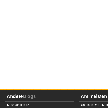
Andere
Blogs
Am meiste
Mountainbike.bz
Salomon Drift – Mei