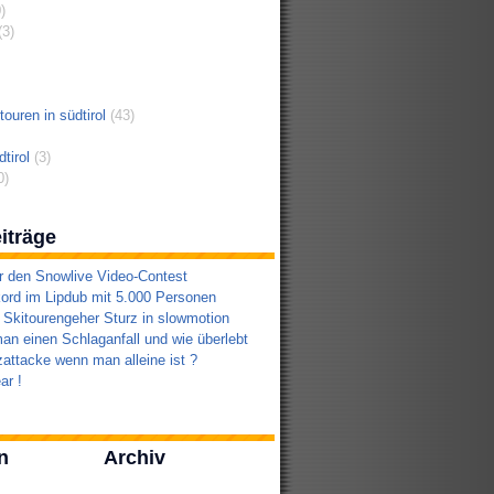
)
3)
ouren in südtirol
(43)
tirol
(3)
0)
iträge
r den Snowlive Video-Contest
ord im Lipdub mit 5.000 Personen
 Skitourengeher Sturz in slowmotion
an einen Schlaganfall und wie überlebt
attacke wenn man alleine ist ?
ar !
n
Archiv