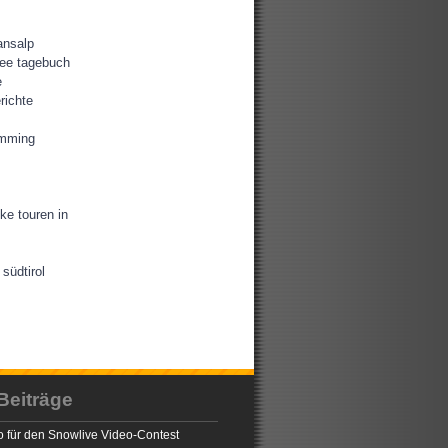
ansalp
ee tagebuch
e
richte
amming
ke touren in
südtirol
Beiträge
 für den Snowlive Video-Contest