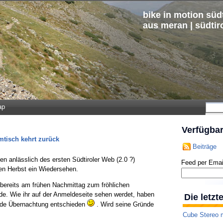
bike in motion südt
aus meran | südtir
ap
Verfügba
mtisch kehrt zurück
Beiträge
n anlässlich des ersten Südtiroler Web (2.0 ?)
Feed per Emai
en Herbst ein Wiedersehen.
bereits am frühen Nachmittag zum fröhlichen
de. Wie ihr auf der Anmeldeseite sehen werdet, haben
Die letz
ende Übernachtung entschieden
. Wird seine Gründe
Cube Stereo m