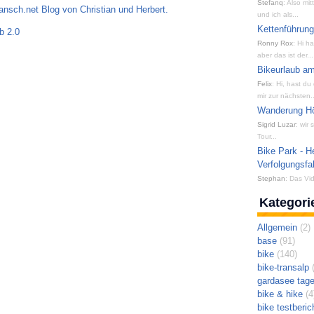
Stefanq
: Also mi
sch.net Blog von Christian und Herbert.
und ich als...
Kettenführun
b 2.0
Ronny Rox
: Hi h
aber das ist der...
Bikeurlaub am
Felix
: Hi, hast du
mir zur nächsten..
Wanderung Hön
Sigrid Luzar
: wir
Tour...
Bike Park - H
Verfolgungsfa
Stephan
: Das Vid
Kategori
Allgemein
(2)
base
(91)
bike
(140)
bike-transalp
(
gardasee tag
bike & hike
(4
bike testberic