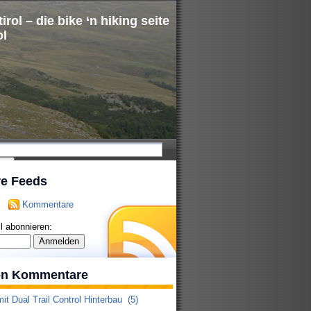
irol – die bike ‘n hiking seite
ol
re Feeds
Kommentare
l abonnieren:
ten Kommentare
it Dual Trail Control Hinterbau
(5)