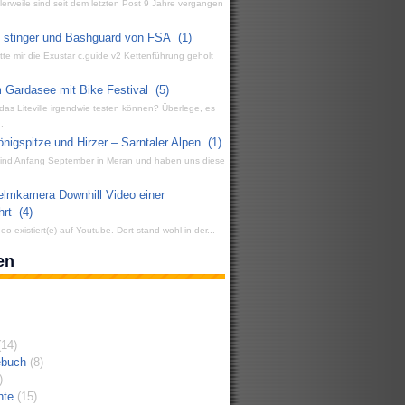
ttlerweile sind seit dem letzten Post 9 Jahre vergangen
g stinger und Bashguard von FSA
(1)
atte mir die Exustar c.guide v2 Kettenführung geholt
 Gardasee mit Bike Festival
(5)
 das Liteville irgendwie testen können? Überlege, es
.
igspitze und Hirzer – Sarntaler Alpen
(1)
 sind Anfang September in Meran und haben uns diese
elmkamera Downhill Video einer
hrt
(4)
eo existiert(e) auf Youtube. Dort stand wohl in der...
en
14)
ebuch
(8)
)
hte
(15)