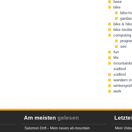
base
bike
bike-tr
gardas
bike & hik
bike testbe
computing
progr
seo
fun
life
mountainbi
südtirol
südtirol
wandern in 
wintersport
work
Am meisten
gelesen
Letzte
Salomon Drift – Mein neues all-mountain
Mein Video