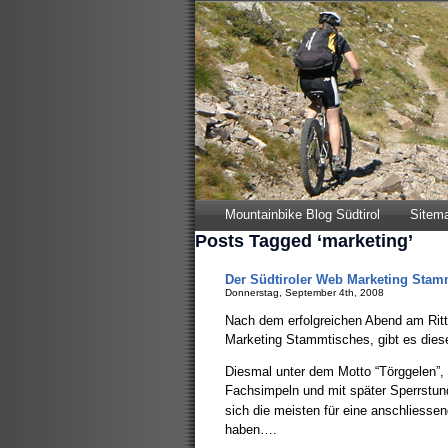
Mountainbike Blog Südtirol
Sitem
Posts Tagged ‘marketing’
Der Südtiroler Web Marketing Stam
Donnerstag, September 4th, 2008
Nach dem erfolgreichen Abend am Ritte
Marketing Stammtisches, gibt es dies
Diesmal unter dem Motto “Törggelen”, 
Fachsimpeln und mit später Sperrstun
sich die meisten für eine anschliess
haben….