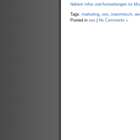
Nähere Infos und Anmeldungen im Moan
Tags:
marketing
,
seo
,
stammtisch
,
we
Posted in
seo
|
No Comments »