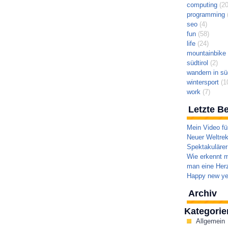
computing
(20
programming
(
seo
(4)
fun
(58)
life
(24)
mountainbike t
südtirol
(2)
wandern in süd
wintersport
(1
work
(7)
Letzte Be
Mein Video fü
Neuer Weltrek
Spektakulärer
Wie erkennt m
man eine Herz
Happy new ye
Archiv
Kategorie
Allgemein