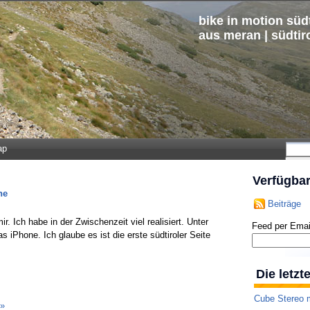
bike in motion südt
aus meran | südtir
ap
Verfügba
ne
Beiträge
r. Ich habe in der Zwischenzeit viel realisiert. Unter
Feed per Emai
 iPhone. Ich glaube es ist die erste südtiroler Seite
Die letz
Cube Stereo m
»