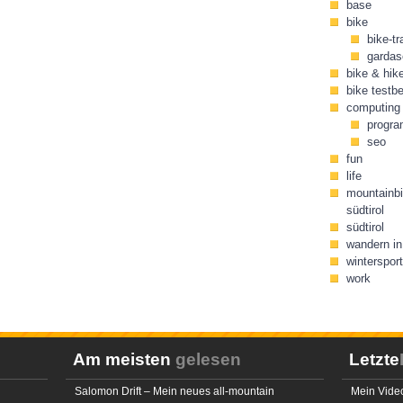
base
bike
bike-tr
gardas
bike & hik
bike testbe
computing
progr
seo
fun
life
mountainbi
südtirol
südtirol
wandern in 
wintersport
work
Am meisten
gelesen
Letzte
Salomon Drift – Mein neues all-mountain
Mein Video