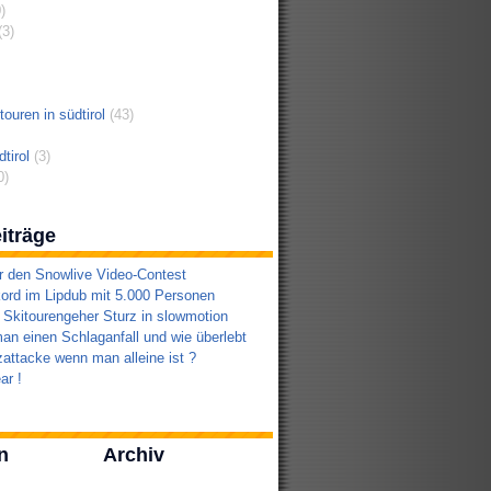
)
3)
ouren in südtirol
(43)
tirol
(3)
0)
iträge
r den Snowlive Video-Contest
ord im Lipdub mit 5.000 Personen
 Skitourengeher Sturz in slowmotion
an einen Schlaganfall und wie überlebt
attacke wenn man alleine ist ?
ar !
n
Archiv