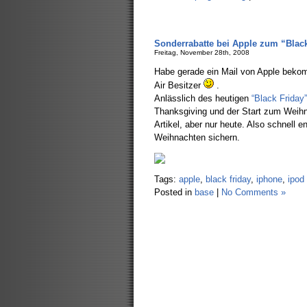
Sonderrabatte bei Apple zum “Black
Freitag, November 28th, 2008
Habe gerade ein Mail von Apple bekom
Air Besitzer
.
Anlässlich des heutigen
“Black Friday”
Thanksgiving und der Start zum Weihn
Artikel, aber nur heute. Also schnell
Weihnachten sichern.
Tags:
apple
,
black friday
,
iphone
,
ipod
Posted in
base
|
No Comments »