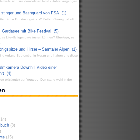
ttlerweile sind seit dem letzten Post 9 Jahre vergangen
g stinger und Bashguard von FSA
(1)
atte mir die Exustar c.guide v2 Kettenführung geholt
 Gardasee mit Bike Festival
(5)
 das Liteville irgendwie testen können? Überlege, es
.
igspitze und Hirzer – Sarntaler Alpen
(1)
 sind Anfang September in Meran und haben uns diese
elmkamera Downhill Video einer
hrt
(4)
eo existiert(e) auf Youtube. Dort stand wohl in der...
en
14)
ebuch
(8)
)
hte
(15)