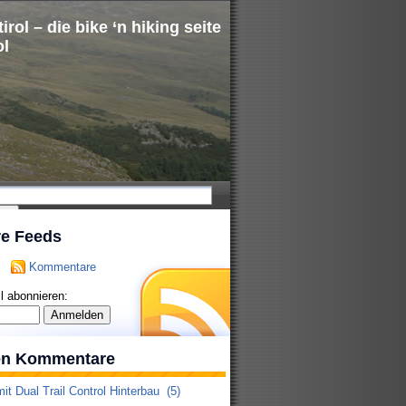
irol – die bike ‘n hiking seite
ol
re Feeds
Kommentare
l abonnieren:
ten Kommentare
it Dual Trail Control Hinterbau
(5)