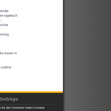
ansalp
ee tagebuch
e
richte
amming
ke touren in
südtirol
Beiträge
 für den Snowlive Video-Contest