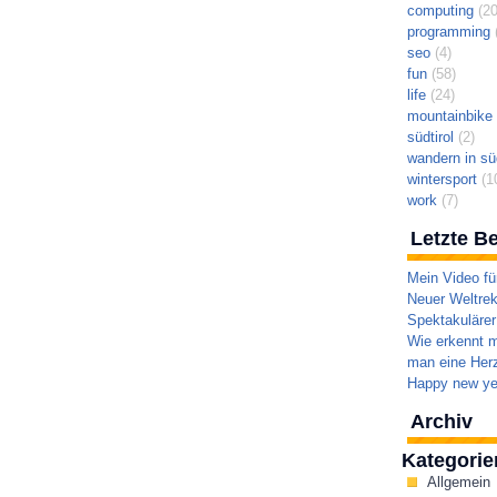
computing
(20
programming
(
seo
(4)
fun
(58)
life
(24)
mountainbike t
südtirol
(2)
wandern in süd
wintersport
(1
work
(7)
Letzte Be
Mein Video fü
Neuer Weltrek
Spektakulärer
Wie erkennt m
man eine Herz
Happy new ye
Archiv
Kategorie
Allgemein