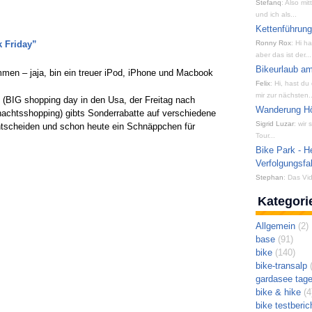
Stefanq
: Also mi
und ich als...
Kettenführun
 Friday”
Ronny Rox
: Hi h
aber das ist der...
Bikeurlaub am
men – jaja, bin ein treuer iPod, iPhone und Macbook
Felix
: Hi, hast du
mir zur nächsten..
(BIG shopping day in den Usa, der Freitag nach
Wanderung Hön
achtsshopping) gibts Sonderrabatte auf verschiedene
Sigrid Luzar
: wir
 entscheiden und schon heute ein Schnäppchen für
Tour...
Bike Park - H
Verfolgungsfa
Stephan
: Das Vid
Kategori
Allgemein
(2)
base
(91)
bike
(140)
bike-transalp
(
gardasee tag
bike & hike
(4
bike testberic