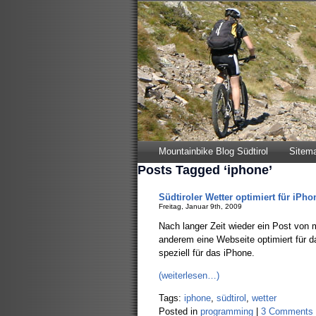
Mountainbike Blog Südtirol
Sitem
Posts Tagged ‘iphone’
Südtiroler Wetter optimiert für iPho
Freitag, Januar 9th, 2009
Nach langer Zeit wieder ein Post von mi
anderem eine Webseite optimiert für das
speziell für das iPhone.
(weiterlesen…)
Tags:
iphone
,
südtirol
,
wetter
Posted in
programming
|
3 Comments 