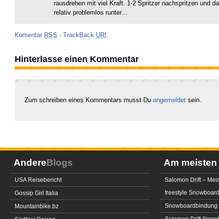
rausdrehen mit viel Kraft. 1-2 Spritzer nachspritzen und d
relativ problemlos runter…
Komentar
RSS
·
TrackBack
URI
Hinterlasse einen Kommentar
Zum schreiben eines Kommentars musst Du
angemeldet
sein.
Andere
Blogs
Am meiste
USA Reisebericht
Salomon Drift – Mei
freestyle Snowboar
Gossip Girl Italia
Snowboardbindung 
Mountainbike.bz
Salomon Drift Snowbo