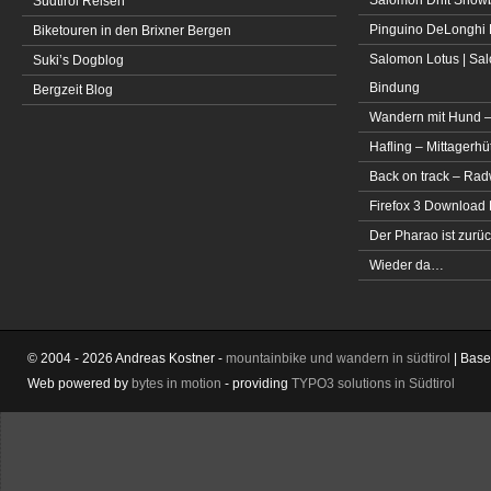
Südtirol Reisen
Pinguino DeLonghi 
Biketouren in den Brixner Bergen
Salomon Lotus | Sal
Suki’s Dogblog
Bindung
Bergzeit Blog
Wandern mit Hund –
Hafling – Mittagerhü
Back on track – Rad
Firefox 3 Download
Der Pharao ist zurüc
Wieder da…
© 2004 - 2026 Andreas Kostner -
mountainbike und wandern in südtirol
| Bas
Web powered by
bytes in motion
- providing
TYPO3 solutions in Südtirol