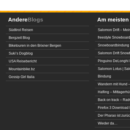
Andere
Blogs
Am meiste
Südtirol Reisen
Salomon Drift – Mei
freestyle Snowboar
Bergzeit Blog
Snowboardbindung 
Biketouren in den Brixner Bergen
Salomon Drift Snowbo
Suki’s Dogblog
Pinguino DeLonghi 
USA Reisebericht
Salomon Lotus | Sal
Mountainbike.bz
Bindung
Gossip Girl Italia
Wandern mit Hund –
Hafling – Mittagerhü
Back on track – Rad
Firefox 3 Download
Der Pharao ist zurüc
Wieder da…