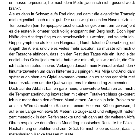
en masse torpedierte, frei nach dem Motto „wenn ich nicht gesund werde
krank“.
Als es dann in Schwaz aufs Rad ging und damit die eigentliche Transalp 
mich eigentlich noch recht gut. Der unentwegt rinnenden Nase setzte ic
Tempomaten (ein Tempopapiertaschentuch eingeklemmt am Lenker) ent
es die ersten Kilometer noch völlig entspannt den Berg hoch. Doch irg
Hälfte des Anstiegs fing es an beschwerlich zu werden, und so sehr ich
Grippesymptome als kleinen Hungerast, Durst, falsche Übersetzung, sc
Angriff der Aliens und vieles vieles mehr abzutun, so musste ich mich 
der Tatsache abfinden, dass ich den Rest des Tages wie ein Hund leiden
endlich das Geiseljoch erreicht hatte war mir kalt, ich war müde, die Gl
ich hatte ein tiefes inneres Verlangen danach mein Fahrrad einfach den
hinunterzuwerfen um dann hinterher zu springen. Als Mirja und Andi dan
später auch oben am Gipfel ankamen konnte ich es schon gar nicht meh
hinunterzufahren um die Qual wenigstens für diesen Tag zu beenden.
Doch auf der Abfahrt kamen ganz neue, unerwartete Gefahren auf mich 
die Tempomaterfindung inzwischen mit einem Totalverschluss gekontert,
ich nur mehr durch den offenen Mund atmen. An sich ja kein Problem so
an sich. Wäre da nicht ein Bauer mit einem Heer von Kühen gewesen, 
auf einer Länge von etwa 50 Metern so zugekackt und vollgegüllt hatten
zentimeterdick in den Reifen steckte und mir dann auf der weiteren Abf
Ohren respektive den offenen Mund flog: russisches Roulette für Fäkalju
Nachahmung empfohlen und zum Glück für mich blieb es dabei, dass ic
metaphorisch Kacke fressen musste.