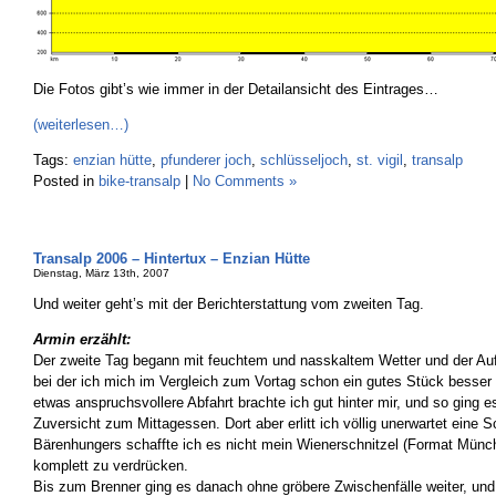
Die Fotos gibt’s wie immer in der Detailansicht des Eintrages…
(weiterlesen…)
Tags:
enzian hütte
,
pfunderer joch
,
schlüsseljoch
,
st. vigil
,
transalp
Posted in
bike-transalp
|
No Comments »
Transalp 2006 – Hintertux – Enzian Hütte
Dienstag, März 13th, 2007
Und weiter geht’s mit der Berichterstattung vom zweiten Tag.
Armin erzählt:
Der zweite Tag begann mit feuchtem und nasskaltem Wetter und der Auf
bei der ich mich im Vergleich zum Vortag schon ein gutes Stück besser f
etwas anspruchsvollere Abfahrt brachte ich gut hinter mir, und so ging e
Zuversicht zum Mittagessen. Dort aber erlitt ich völlig unerwartet eine S
Bärenhungers schaffte ich es nicht mein Wienerschnitzel (Format Münch
komplett zu verdrücken.
Bis zum Brenner ging es danach ohne gröbere Zwischenfälle weiter, und 