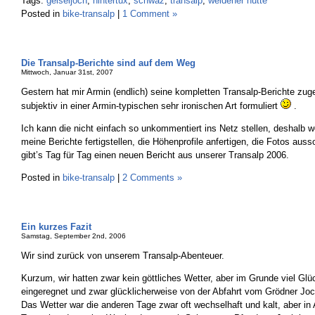
Tags:
geiseljoch
,
hintertux
,
schwaz
,
transalp
,
weidener hütte
Posted in
bike-transalp
|
1 Comment »
Die Transalp-Berichte sind auf dem Weg
Mittwoch, Januar 31st, 2007
Gestern hat mir Armin (endlich) seine kompletten Transalp-Berichte zug
subjektiv in einer Armin-typischen sehr ironischen Art formuliert
.
Ich kann die nicht einfach so unkommentiert ins Netz stellen, deshalb w
meine Berichte fertigstellen, die Höhenprofile anfertigen, die Fotos auss
gibt’s Tag für Tag einen neuen Bericht aus unserer Transalp 2006.
Posted in
bike-transalp
|
2 Comments »
Ein kurzes Fazit
Samstag, September 2nd, 2006
Wir sind zurück von unserem Transalp-Abenteuer.
Kurzum, wir hatten zwar kein göttliches Wetter, aber im Grunde viel Glü
eingeregnet und zwar glücklicherweise von der Abfahrt vom Grödner Joch
Das Wetter war die anderen Tage zwar oft wechselhaft und kalt, aber in 