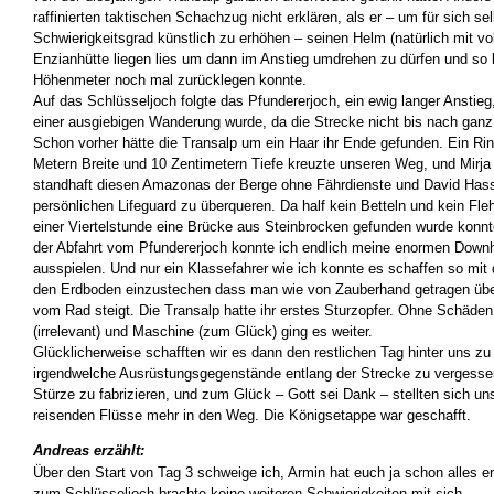
raffinierten taktischen Schachzug nicht erklären, als er – um für sich se
Schwierigkeitsgrad künstlich zu erhöhen – seinen Helm (natürlich mit vol
Enzianhütte liegen lies um dann im Anstieg umdrehen zu dürfen und so
Höhenmeter noch mal zurücklegen konnte.
Auf das Schlüsseljoch folgte das Pfundererjoch, ein ewig langer Anstie
einer ausgiebigen Wanderung wurde, da die Strecke nicht bis nach ganz
Schon vorher hätte die Transalp um ein Haar ihr Ende gefunden. Ein Rin
Metern Breite und 10 Zentimetern Tiefe kreuzte unseren Weg, und Mirja 
standhaft diesen Amazonas der Berge ohne Fährdienste und David Hass
persönlichen Lifeguard zu überqueren. Da half kein Betteln und kein Fle
einer Viertelstunde eine Brücke aus Steinbrocken gefunden wurde konnt
der Abfahrt vom Pfundererjoch konnte ich endlich meine enormen Downhil
ausspielen. Und nur ein Klassefahrer wie ich konnte es schaffen so mit
den Erdboden einzustechen dass man wie von Zauberhand getragen übe
vom Rad steigt. Die Transalp hatte ihr erstes Sturzopfer. Ohne Schäd
(irrelevant) und Maschine (zum Glück) ging es weiter.
Glücklicherweise schafften wir es dann den restlichen Tag hinter uns z
irgendwelche Ausrüstungsgegenstände entlang der Strecke zu vergesse
Stürze zu fabrizieren, und zum Glück – Gott sei Dank – stellten sich un
reisenden Flüsse mehr in den Weg. Die Königsetappe war geschafft.
Andreas erzählt:
Über den Start von Tag 3 schweige ich, Armin hat euch ja schon alles e
zum Schlüsseljoch brachte keine weiteren Schwierigkeiten mit sich.