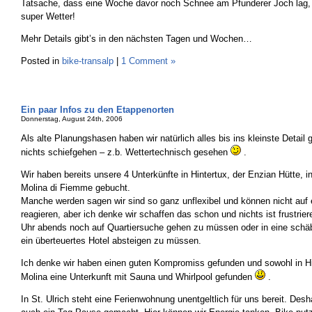
Tatsache, dass eine Woche davor noch Schnee am Pfunderer Joch lag, 
super Wetter!
Mehr Details gibt’s in den nächsten Tagen und Wochen…
Posted in
bike-transalp
|
1 Comment »
Ein paar Infos zu den Etappenorten
Donnerstag, August 24th, 2006
Als alte Planungshasen haben wir natürlich alles bis ins kleinste Detail 
nichts schiefgehen – z.b. Wettertechnisch gesehen
.
Wir haben bereits unsere 4 Unterkünfte in Hintertux, der Enzian Hütte, in 
Molina di Fiemme gebucht.
Manche werden sagen wir sind so ganz unflexibel und können nicht auf 
reagieren, aber ich denke wir schaffen das schon und nichts ist frustrie
Uhr abends noch auf Quartiersuche gehen zu müssen oder in eine schäb
ein überteuertes Hotel absteigen zu müssen.
Ich denke wir haben einen guten Kompromiss gefunden und sowohl in Hin
Molina eine Unterkunft mit Sauna und Whirlpool gefunden
.
In St. Ulrich steht eine Ferienwohnung unentgeltlich für uns bereit. Desh