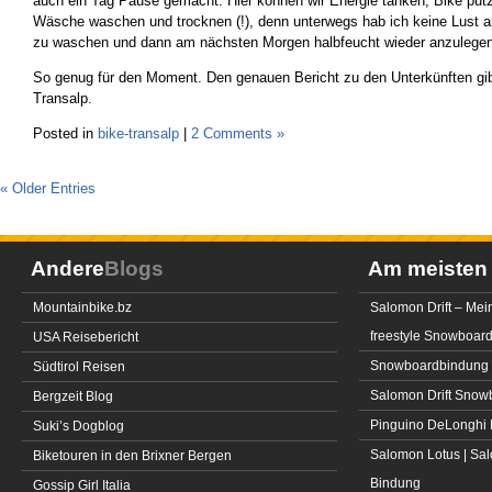
auch ein Tag Pause gemacht. Hier können wir Energie tanken, Bike putz
Wäsche waschen und trocknen (!), denn unterwegs hab ich keine Lust
zu waschen und dann am nächsten Morgen halbfeucht wieder anzuleg
So genug für den Moment. Den genauen Bericht zu den Unterkünften gib
Transalp.
Posted in
bike-transalp
|
2 Comments »
« Older Entries
Andere
Blogs
Am meiste
Mountainbike.bz
Salomon Drift – Mei
freestyle Snowboar
USA Reisebericht
Snowboardbindung 
Südtirol Reisen
Salomon Drift Snowbo
Bergzeit Blog
Pinguino DeLonghi 
Suki’s Dogblog
Salomon Lotus | Sal
Biketouren in den Brixner Bergen
Bindung
Gossip Girl Italia