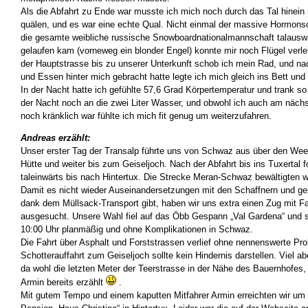
Als die Abfahrt zu Ende war musste ich mich noch durch das Tal hinein 
quälen, und es war eine echte Qual. Nicht einmal der massive Hormons
die gesamte weibliche russische Snowboardnationalmannschaft talausw
gelaufen kam (vorneweg ein blonder Engel) konnte mir noch Flügel verl
der Hauptstrasse bis zu unserer Unterkunft schob ich mein Rad, und 
und Essen hinter mich gebracht hatte legte ich mich gleich ins Bett und 
In der Nacht hatte ich gefühlte 57,6 Grad Körpertemperatur und trank s
der Nacht noch an die zwei Liter Wasser, und obwohl ich auch am näc
noch kränklich war fühlte ich mich fit genug um weiterzufahren.
Andreas erzählt:
Unser erster Tag der Transalp führte uns von Schwaz aus über den Wee
Hütte und weiter bis zum Geiseljoch. Nach der Abfahrt bis ins Tuxertal f
taleinwärts bis nach Hintertux. Die Strecke Meran-Schwaz bewältigten wi
Damit es nicht wieder Auseinandersetzungen mit den Schaffnern und g
dank dem Müllsack-Transport gibt, haben wir uns extra einen Zug mit 
ausgesucht. Unsere Wahl fiel auf das Öbb Gespann „Val Gardena“ und s
10:00 Uhr planmäßig und ohne Komplikationen in Schwaz.
Die Fahrt über Asphalt und Forststrassen verlief ohne nennenswerte Pr
Schotterauffahrt zum Geiseljoch sollte kein Hindernis darstellen. Viel a
da wohl die letzten Meter der Teerstrasse in der Nähe des Bauernhofes,
Armin bereits erzählt
.
Mit gutem Tempo und einem kaputten Mitfahrer Armin erreichten wir um 