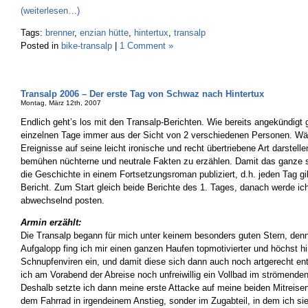
(weiterlesen…)
Tags:
brenner
,
enzian hütte
,
hintertux
,
transalp
Posted in
bike-transalp
|
1 Comment »
Transalp 2006 – Der erste Tag von Schwaz nach Hintertux
Montag, März 12th, 2007
Endlich geht’s los mit den Transalp-Berichten. Wie bereits angekündigt g
einzelnen Tage immer aus der Sicht von 2 verschiedenen Personen. Wä
Ereignisse auf seine leicht ironische und recht übertriebene Art darstell
bemühen nüchterne und neutrale Fakten zu erzählen. Damit das ganze s
die Geschichte in einem Fortsetzungsroman publiziert, d.h. jeden Tag gi
Bericht. Zum Start gleich beide Berichte des 1. Tages, danach werde ich
abwechselnd posten.
Armin erzählt:
Die Transalp begann für mich unter keinem besonders guten Stern, den
Aufgalopp fing ich mir einen ganzen Haufen topmotivierter und höchst hin
Schnupfenviren ein, und damit diese sich dann auch noch artgerecht en
ich am Vorabend der Abreise noch unfreiwillig ein Vollbad im strömende
Deshalb setzte ich dann meine erste Attacke auf meine beiden Mitreise
dem Fahrrad in irgendeinem Anstieg, sonder im Zugabteil, in dem ich si