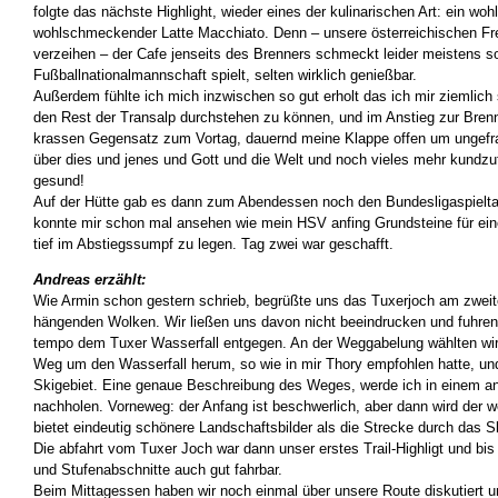
folgte das nächste Highlight, wieder eines der kulinarischen Art: ein woh
wohlschmeckender Latte Macchiato. Denn – unsere österreichischen F
verzeihen – der Cafe jenseits des Brenners schmeckt leider meistens so 
Fußballnationalmannschaft spielt, selten wirklich genießbar.
Außerdem fühlte ich mich inzwischen so gut erholt das ich mir ziemlich
den Rest der Transalp durchstehen zu können, und im Anstieg zur Brenne
krassen Gegensatz zum Vortag, dauernd meine Klappe offen um ungefr
über dies und jenes und Gott und die Welt und noch vieles mehr kundzut
gesund!
Auf der Hütte gab es dann zum Abendessen noch den Bundesligaspieltag
konnte mir schon mal ansehen wie mein HSV anfing Grundsteine für eine
tief im Abstiegssumpf zu legen. Tag zwei war geschafft.
Andreas erzählt:
Wie Armin schon gestern schrieb, begrüßte uns das Tuxerjoch am zweite
hängenden Wolken. Wir ließen uns davon nicht beeindrucken und fuhren
tempo dem Tuxer Wasserfall entgegen. An der Weggabelung wählten wi
Weg um den Wasserfall herum, so wie in mir Thory empfohlen hatte, un
Skigebiet. Eine genaue Beschreibung des Weges, werde ich in einem a
nachholen. Vorneweg: der Anfang ist beschwerlich, aber dann wird der w
bietet eindeutig schönere Landschaftsbilder als die Strecke durch das S
Die abfahrt vom Tuxer Joch war dann unser erstes Trail-Highligt und bis
und Stufenabschnitte auch gut fahrbar.
Beim Mittagessen haben wir noch einmal über unsere Route diskutiert 