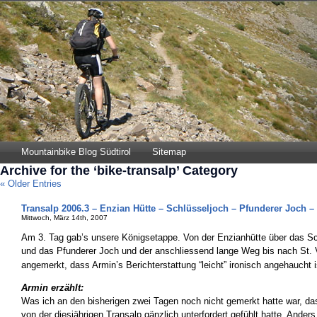
Mountainbike Blog Südtirol
Sitemap
Archive for the ‘bike-transalp’ Category
« Older Entries
Transalp 2006.3 – Enzian Hütte – Schlüsseljoch – Pfunderer Joch – 
Mittwoch, März 14th, 2007
Am 3. Tag gab’s unsere Königsetappe. Von der Enzianhütte über das Sc
und das Pfunderer Joch und der anschliessend lange Weg bis nach St. V
angemerkt, dass Armin’s Berichterstattung “leicht” ironisch angehaucht 
Armin erzählt:
Was ich an den bisherigen zwei Tagen noch nicht gemerkt hatte war, das
von der diesjährigen Transalp gänzlich unterfordert gefühlt hatte. Ander