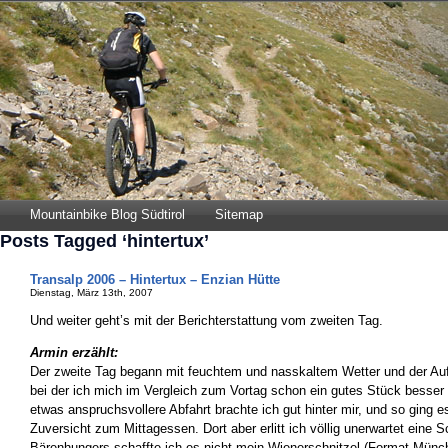
Mountainbike Blog Südtirol
Sitemap
Posts Tagged ‘hintertux’
Transalp 2006 – Hintertux – Enzian Hütte
Dienstag, März 13th, 2007
Und weiter geht’s mit der Berichterstattung vom zweiten Tag.
Armin erzählt:
Der zweite Tag begann mit feuchtem und nasskaltem Wetter und der Auf
bei der ich mich im Vergleich zum Vortag schon ein gutes Stück besser f
etwas anspruchsvollere Abfahrt brachte ich gut hinter mir, und so ging e
Zuversicht zum Mittagessen. Dort aber erlitt ich völlig unerwartet eine S
Bärenhungers schaffte ich es nicht mein Wienerschnitzel (Format Münch