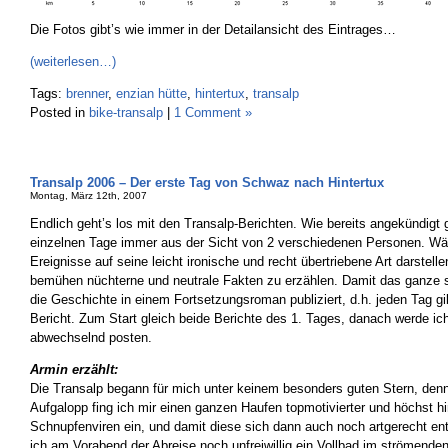
Die Fotos gibt’s wie immer in der Detailansicht des Eintrages…
(weiterlesen…)
Tags:
brenner
,
enzian hütte
,
hintertux
,
transalp
Posted in
bike-transalp
|
1 Comment »
Transalp 2006 – Der erste Tag von Schwaz nach Hintertux
Montag, März 12th, 2007
Endlich geht’s los mit den Transalp-Berichten. Wie bereits angekündigt g
einzelnen Tage immer aus der Sicht von 2 verschiedenen Personen. Wä
Ereignisse auf seine leicht ironische und recht übertriebene Art darstell
bemühen nüchterne und neutrale Fakten zu erzählen. Damit das ganze s
die Geschichte in einem Fortsetzungsroman publiziert, d.h. jeden Tag gi
Bericht. Zum Start gleich beide Berichte des 1. Tages, danach werde ich
abwechselnd posten.
Armin erzählt:
Die Transalp begann für mich unter keinem besonders guten Stern, den
Aufgalopp fing ich mir einen ganzen Haufen topmotivierter und höchst hin
Schnupfenviren ein, und damit diese sich dann auch noch artgerecht en
ich am Vorabend der Abreise noch unfreiwillig ein Vollbad im strömende