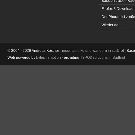
Back on track – Rad
Firefox 3 Download
Der Pharao ist zurüc
Wieder da…
© 2004 - 2026 Andreas Kostner -
mountainbike und wandern in südtirol
| Bas
Web powered by
bytes in motion
- providing
TYPO3 solutions in Südtirol