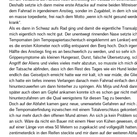
Deshalb setzte ich dann meine erste Attacke auf meine beiden Mitreise
dem Fahrrad in irgendeinem Anstieg, sonder im Zugabteil, in dem ich si
en masse torpedierte, frei nach dem Motto „wenn ich nicht gesund werde
krank“.
Als es dann in Schwaz aufs Rad ging und damit die eigentliche Transalp 
mich eigentlich noch recht gut. Der unentwegt rinnenden Nase setzte ic
Tempomaten (ein Tempopapiertaschentuch eingeklemmt am Lenker) ent
es die ersten Kilometer noch völlig entspannt den Berg hoch. Doch irg
Hälfte des Anstiegs fing es an beschwerlich zu werden, und so sehr ich
Grippesymptome als kleinen Hungerast, Durst, falsche Übersetzung, sc
Angriff der Aliens und vieles vieles mehr abzutun, so musste ich mich 
der Tatsache abfinden, dass ich den Rest des Tages wie ein Hund leiden
endlich das Geiseljoch erreicht hatte war mir kalt, ich war müde, die Gl
ich hatte ein tiefes inneres Verlangen danach mein Fahrrad einfach den
hinunterzuwerfen um dann hinterher zu springen. Als Mirja und Andi dan
später auch oben am Gipfel ankamen konnte ich es schon gar nicht meh
hinunterzufahren um die Qual wenigstens für diesen Tag zu beenden.
Doch auf der Abfahrt kamen ganz neue, unerwartete Gefahren auf mich 
die Tempomaterfindung inzwischen mit einem Totalverschluss gekontert,
ich nur mehr durch den offenen Mund atmen. An sich ja kein Problem so
an sich. Wäre da nicht ein Bauer mit einem Heer von Kühen gewesen, 
auf einer Länge von etwa 50 Metern so zugekackt und vollgegüllt hatten
zentimeterdick in den Reifen steckte und mir dann auf der weiteren Abf