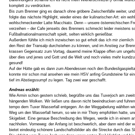
komplett zu verdrücken.
Bis zum Brenner ging es danach ohne gröbere Zwischenfälle weiter, und 
folgte das nächste Highlight, wieder eines der kulinarischen Art: ein woh
wohlschmeckender Latte Macchiato. Denn – unsere österreichischen F
verzeihen – der Cafe jenseits des Brenners schmeckt leider meistens so 
Fußballnationalmannschaft spielt, selten wirklich genießbar.
Außerdem fühlte ich mich inzwischen so gut erholt das ich mir ziemlich
den Rest der Transalp durchstehen zu können, und im Anstieg zur Brenne
krassen Gegensatz zum Vortag, dauernd meine Klappe offen um ungefr
über dies und jenes und Gott und die Welt und noch vieles mehr kundzut
gesund!
Auf der Hütte gab es dann zum Abendessen noch den Bundesligaspieltag
konnte mir schon mal ansehen wie mein HSV anfing Grundsteine für eine
tief im Abstiegssumpf zu legen. Tag zwei war geschafft.
Andreas erzählt:
Wie Armin schon gestern schrieb, begrüßte uns das Tuxerjoch am zweite
hängenden Wolken. Wir ließen uns davon nicht beeindrucken und fuhren
tempo dem Tuxer Wasserfall entgegen. An der Weggabelung wählten wi
Weg um den Wasserfall herum, so wie in mir Thory empfohlen hatte, un
Skigebiet. Eine genaue Beschreibung des Weges, werde ich in einem a
nachholen. Vorneweg: der Anfang ist beschwerlich, aber dann wird der w
bietet eindeutig schönere Landschaftsbilder als die Strecke durch das S