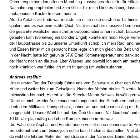
Ohren respektive den offenen Mund flog: russisches Roulette für Fäkalju
Nachahmung empfohlen und zum Glück für mich blieb es dabei, dass ic
metaphorisch Kacke fressen musste.
Als die Abfahrt zu Ende war musste ich mich noch durch das Tal hinein 
quälen, und es war eine echte Qual. Nicht einmal der massive Hormons
die gesamte weibliche russische Snowboardnationalmannschaft talausw
gelaufen kam (vorneweg ein blonder Engel) konnte mir noch Flügel verl
der Hauptstrasse bis zu unserer Unterkunft schob ich mein Rad, und 
und Essen hinter mich gebracht hatte legte ich mich gleich ins Bett und 
In der Nacht hatte ich gefühlte 57,6 Grad Körpertemperatur und trank s
der Nacht noch an die zwei Liter Wasser, und obwohl ich auch am näc
noch kränklich war fühlte ich mich fit genug um weiterzufahren.
Andreas erzählt:
Unser erster Tag der Transalp führte uns von Schwaz aus über den Wee
Hütte und weiter bis zum Geiseljoch. Nach der Abfahrt bis ins Tuxertal f
taleinwärts bis nach Hintertux. Die Strecke Meran-Schwaz bewältigten wi
Damit es nicht wieder Auseinandersetzungen mit den Schaffnern und g
dank dem Müllsack-Transport gibt, haben wir uns extra einen Zug mit 
ausgesucht. Unsere Wahl fiel auf das Öbb Gespann „Val Gardena“ und s
10:00 Uhr planmäßig und ohne Komplikationen in Schwaz.
Die Fahrt über Asphalt und Forststrassen verlief ohne nennenswerte Pr
Schotterauffahrt zum Geiseljoch sollte kein Hindernis darstellen. Viel a
da wohl die letzten Meter der Teerstrasse in der Nähe des Bauernhofes,