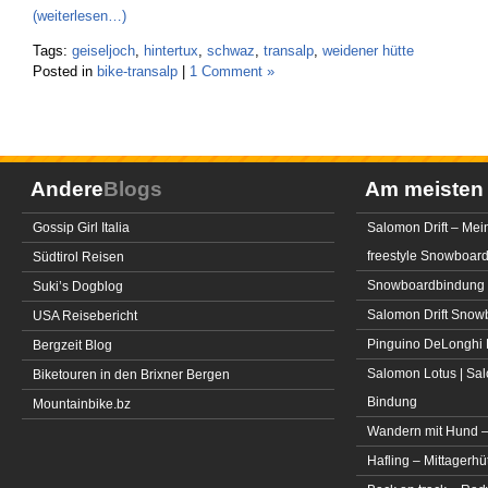
(weiterlesen…)
Tags:
geiseljoch
,
hintertux
,
schwaz
,
transalp
,
weidener hütte
Posted in
bike-transalp
|
1 Comment »
Andere
Blogs
Am meiste
Gossip Girl Italia
Salomon Drift – Mei
freestyle Snowboar
Südtirol Reisen
Snowboardbindung 
Suki’s Dogblog
Salomon Drift Snowbo
USA Reisebericht
Pinguino DeLonghi 
Bergzeit Blog
Salomon Lotus | Sal
Biketouren in den Brixner Bergen
Bindung
Mountainbike.bz
Wandern mit Hund –
Hafling – Mittagerhü