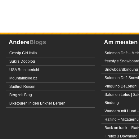
Andere
Blogs
Am meiste
Gossip Girl Italia
Salomon Drift – Mei
freestyle Snowboar
Suki’s Dogblog
Snowboardbindung 
USA Reisebericht
Salomon Drift Snowbo
Mountainbike.bz
Pinguino DeLonghi 
Südtirol Reisen
Salomon Lotus | Sal
Bergzeit Blog
Bindung
Biketouren in den Brixner Bergen
Wandern mit Hund –
Hafling – Mittagerhü
Back on track – Rad
Firefox 3 Download