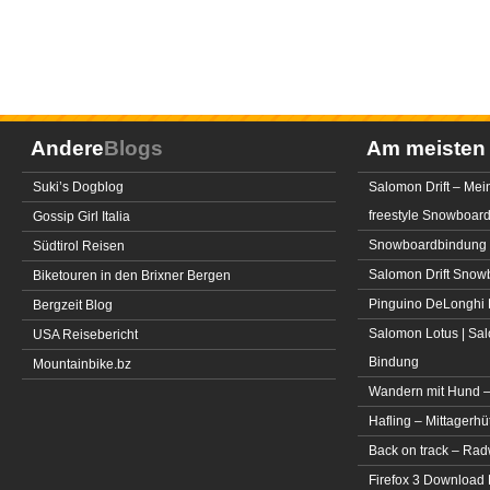
Andere
Blogs
Am meiste
Suki’s Dogblog
Salomon Drift – Mei
freestyle Snowboar
Gossip Girl Italia
Snowboardbindung 
Südtirol Reisen
Salomon Drift Snowbo
Biketouren in den Brixner Bergen
Pinguino DeLonghi 
Bergzeit Blog
Salomon Lotus | Sal
USA Reisebericht
Bindung
Mountainbike.bz
Wandern mit Hund –
Hafling – Mittagerhü
Back on track – Rad
Firefox 3 Download