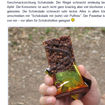
Geschmacksrichtung Schokolade. Der Riegel schmeckt eindeutig bes
Apfel. Die Konsistenz ist auch nicht ganz knackig aber viel bissfester 
getestete. Die Schokolade schmeckt sehr lecker. Alles in allem k
umschreiben mit “Schokolade mit (sehr) viel Puffreis”. Der Powerbar k
von mir – vor allem für Schokoholiker geeignet
.