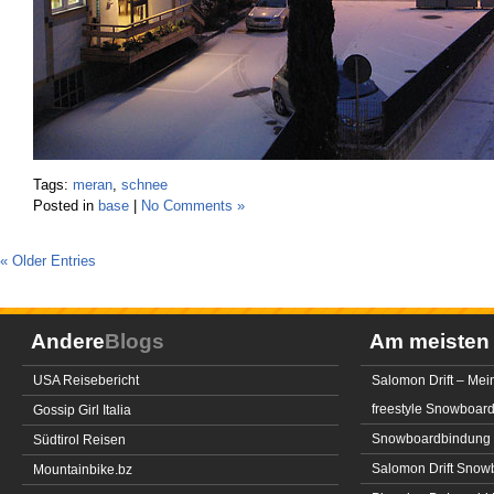
Tags:
meran
,
schnee
Posted in
base
|
No Comments »
« Older Entries
Andere
Blogs
Am meiste
USA Reisebericht
Salomon Drift – Mei
freestyle Snowboar
Gossip Girl Italia
Snowboardbindung 
Südtirol Reisen
Salomon Drift Snowbo
Mountainbike.bz