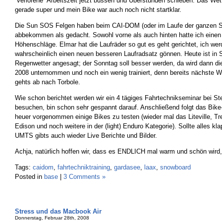
“verlorene” Arbeitszeit jetzt büssen und Überstunden schieben. Das Wett
gerade super und mein Bike war auch noch nicht startklar.
Die Sun SOS Felgen haben beim CAI-DOM (oder im Laufe der ganzen S
abbekommen als gedacht. Sowohl vorne als auch hinten hatte ich einen
Höhenschläge. Elmar hat die Laufräder so gut es geht gerichtet, ich wer
wahrscheinlich einen neuen besseren Laufradsatz gönnen. Heute ist in S
Regenwetter angesagt; der Sonntag soll besser werden, da wird dann die
2008 unternommen und noch ein wenig trainiert, denn bereits nächste 
gehts ab nach Torbole.
Wie schon berichtet werden wir ein 4 tägiges Fahrtechnikseminar bei S
besuchen, bin schon sehr gespannt darauf. Anschließend folgt das Bike-
heuer vorgenommen einige Bikes zu testen (wieder mal das Liteville, T
Edison und noch weitere in der (light) Enduro Kategorie). Sollte alles k
UMTS gibts auch wieder Live Berichte und Bilder.
Achja, natürlich hoffen wir, dass es ENDLICH mal warm und schön wird, 
Tags:
caidom
,
fahrtechniktraining
,
gardasee
,
laax
,
snowboard
Posted in
base
|
3 Comments »
Stress und das Macbook Air
Donnerstag, Februar 28th, 2008