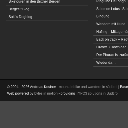
Pinguino DeLonghi 
Biketouren in den Brixner Bergen
Salomon Lotus | Sal
Bergzeit Blog
Bindung
Suki’s Dogblog
Wandern mit Hund –
Hafling – Mittagerhü
Back on track – Rad
Firefox 3 Download
Der Pharao ist zurüc
Wieder da…
© 2004 - 2026 Andreas Kostner -
mountainbike und wandern in südtirol
| Bas
Web powered by
bytes in motion
- providing
TYPO3 solutions in Südtirol