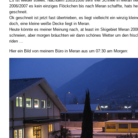
Es ist wieder soweit. Nachdem 2005/2006 sehr viel Schnee in Meran fiel
2006/2007 es kein einziges Flöckchen bis nach Meran schaffte, hats he
geschneit.
Ok geschneit ist jetzt fast übertrieben, es liegt vielleicht ein winzig klei
doch, eine kleine weiße Decke liegt in Meran.
Heute könnte es meiner Meinung nach, at least im Skigebiet Meran 200
schneien, aber morgen bräuchten wir dann schönes Wetter um den fris
riden …
Hier ein Bild von meinem Büro in Meran aus um 07:30 am Morgen: