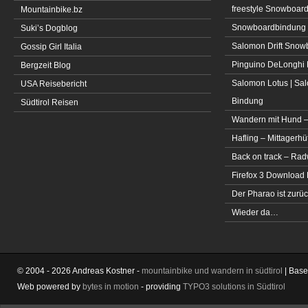
freestyle Snowboar
Mountainbike.bz
Snowboardbindung 
Suki’s Dogblog
Salomon Drift Snowbo
Gossip Girl Italia
Pinguino DeLonghi 
Bergzeit Blog
Salomon Lotus | Sal
USA Reisebericht
Bindung
Südtirol Reisen
Wandern mit Hund –
Hafling – Mittagerhü
Back on track – Rad
Firefox 3 Download
Der Pharao ist zurüc
Wieder da…
© 2004 - 2026 Andreas Kostner -
mountainbike und wandern in südtirol
| Bas
Web powered by
bytes in motion
- providing
TYPO3 solutions in Südtirol