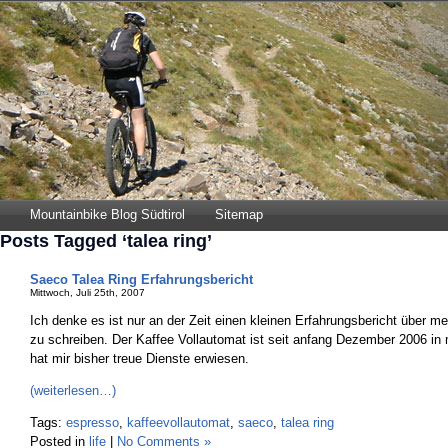
Mountainbike Blog Südtirol
Sitemap
Posts Tagged ‘talea ring’
Saeco Talea Ring Erfahrungsbericht
Mittwoch, Juli 25th, 2007
Ich denke es ist nur an der Zeit einen kleinen Erfahrungsbericht über m
zu schreiben. Der Kaffee Vollautomat ist seit anfang Dezember 2006 in
hat mir bisher treue Dienste erwiesen.
(weiterlesen…)
Tags:
espresso
,
kaffeevollautomat
,
saeco
,
talea ring
Posted in
life
|
No Comments »