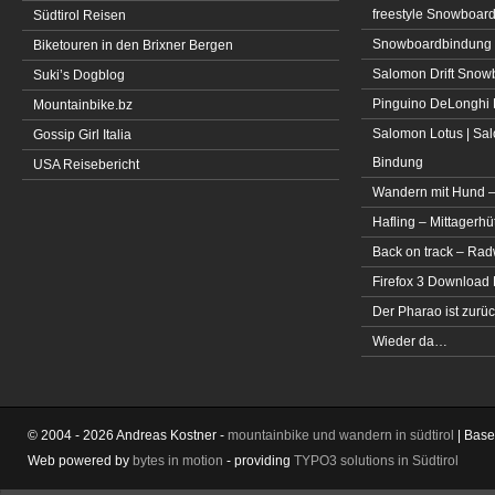
freestyle Snowboar
Südtirol Reisen
Snowboardbindung 
Biketouren in den Brixner Bergen
Salomon Drift Snowbo
Suki’s Dogblog
Pinguino DeLonghi 
Mountainbike.bz
Salomon Lotus | Sal
Gossip Girl Italia
Bindung
USA Reisebericht
Wandern mit Hund –
Hafling – Mittagerhü
Back on track – Rad
Firefox 3 Download
Der Pharao ist zurüc
Wieder da…
© 2004 - 2026 Andreas Kostner -
mountainbike und wandern in südtirol
| Bas
Web powered by
bytes in motion
- providing
TYPO3 solutions in Südtirol