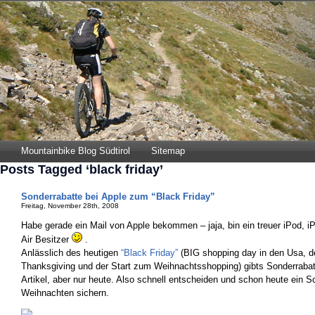
Mountainbike Blog Südtirol
Sitemap
Posts Tagged ‘black friday’
Sonderrabatte bei Apple zum “Black Friday”
Freitag, November 28th, 2008
Habe gerade ein Mail von Apple bekommen – jaja, bin ein treuer iPod,
Air Besitzer
.
Anlässlich des heutigen
“Black Friday”
(BIG shopping day in den Usa, de
Thanksgiving und der Start zum Weihnachtsshopping) gibts Sonderrabat
Artikel, aber nur heute. Also schnell entscheiden und schon heute ein 
Weihnachten sichern.