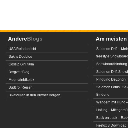
Andere
Blogs
Am meiste
USA Reisebericht
Salomon Drift – Mei
freestyle Snowboar
Suki’s Dogblog
Snowboardbindung 
Gossip Girl Italia
Salomon Drift Snowbo
Bergzeit Blog
Pinguino DeLonghi 
Mountainbike.bz
Salomon Lotus | Sal
Südtirol Reisen
Bindung
Biketouren in den Brixner Bergen
Wandern mit Hund –
Hafling – Mittagerhü
Back on track – Rad
Firefox 3 Download