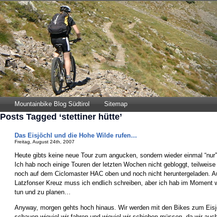
Mountainbike Blog Südtirol
Sitemap
Posts Tagged ‘stettiner hütte’
Das Eisjöchl und die Hohe Wilde rufen…
Freitag, August 24th, 2007
Heute gibts keine neue Tour zum angucken, sondern wieder einmal “nur” 
Ich hab noch einige Touren der letzten Wochen nicht gebloggt, teilweise
noch auf dem Ciclomaster HAC oben und noch nicht heruntergeladen. 
Latzfonser Kreuz muss ich endlich schreiben, aber ich hab im Moment w
tun und zu planen…
Anyway, morgen gehts hoch hinaus. Wir werden mit den Bikes zum Eisjö
schauen wieviel wir fahren und wieviel wir schieben müssen, da wir auc