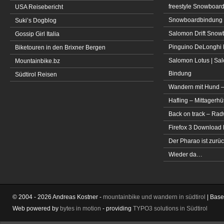
freestyle Snowboar
USA Reisebericht
Snowboardbindung 
Suki’s Dogblog
Salomon Drift Snowbo
Gossip Girl Italia
Pinguino DeLonghi 
Biketouren in den Brixner Bergen
Salomon Lotus | Sal
Mountainbike.bz
Bindung
Südtirol Reisen
Wandern mit Hund –
Hafling – Mittagerhü
Back on track – Rad
Firefox 3 Download
Der Pharao ist zurüc
Wieder da…
© 2004 - 2026 Andreas Kostner -
mountainbike und wandern in südtirol
| Bas
Web powered by
bytes in motion
- providing
TYPO3 solutions in Südtirol