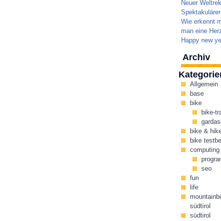
Neuer Weltrek
Spektakulärer
Wie erkennt m
man eine Herz
Happy new ye
Archiv
Kategorie
Allgemein
base
bike
bike-tr
gardas
bike & hik
bike testbe
computing
progr
seo
fun
life
mountainbi
südtirol
südtirol