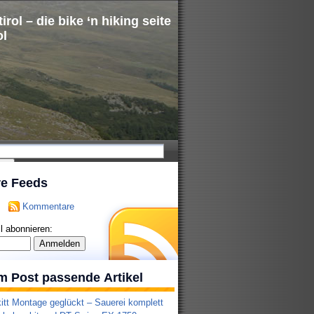
irol – die bike ‘n hiking seite
ol
re Feeds
Kommentare
l abonnieren:
m Post passende Artikel
itt Montage geglückt – Sauerei komplett