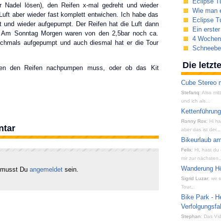
Eclipse T
r Nadel lösen), den Reifen x-mal gedreht und wieder
Wie man e
uft aber wieder fast komplett entwichen. Ich habe das
Eclipse Tu
 und wieder aufgepumpt. Der Reifen hat die Luft dann
Ein erste
n. Am Sonntag Morgen waren von den 2,5bar noch ca.
4 Wochen 
ochmals aufgepumpt und auch diesmal hat er die Tour
Schneeber
Die letz
gen den Reifen nachpumpen muss, oder ob das Kit
Cube Stereo m
Stefanq
: Also mi
und ich als...
Kettenführun
Ronny Rox
: Hi h
ntar
aber das ist der...
Bikeurlaub am
Felix
: Hi, hast du
mir zur nächsten..
Wanderung Hön
 musst Du
angemeldet
sein.
Sigrid Luzar
: wir
Tour...
Bike Park - H
Verfolgungsfa
Stephan
: Das Vid