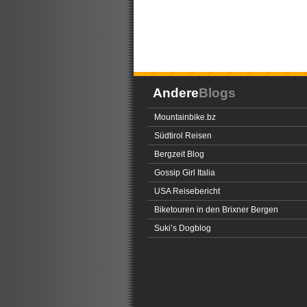
Andere
Blogs
Mountainbike.bz
Südtirol Reisen
Bergzeit Blog
Gossip Girl Italia
USA Reisebericht
Biketouren in den Brixner Bergen
Suki’s Dogblog