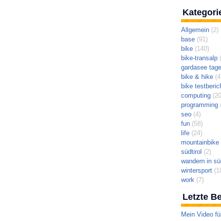
Kategori
Allgemein
(2)
base
(91)
bike
(140)
bike-transalp
(
gardasee tag
bike & hike
(4
bike testberic
computing
(20
programming
(
seo
(4)
fun
(58)
life
(24)
mountainbike t
südtirol
(2)
wandern in süd
wintersport
(1
work
(7)
Letzte Be
Mein Video fü