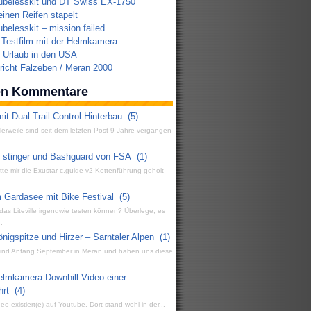
ubelesskit und DT Swiss EX-1750
inen Reifen stapelt
belesskit – mission failed
r Testfilm mit der Helmkamera
Urlaub in den USA
icht Falzeben / Meran 2000
ten Kommentare
it Dual Trail Control Hinterbau
(5)
ttlerweile sind seit dem letzten Post 9 Jahre vergangen
g stinger und Bashguard von FSA
(1)
atte mir die Exustar c.guide v2 Kettenführung geholt
 Gardasee mit Bike Festival
(5)
 das Liteville irgendwie testen können? Überlege, es
.
igspitze und Hirzer – Sarntaler Alpen
(1)
 sind Anfang September in Meran und haben uns diese
elmkamera Downhill Video einer
hrt
(4)
eo existiert(e) auf Youtube. Dort stand wohl in der...