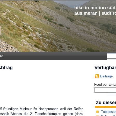
bike in motion südt
aus meran | südtir
ap
chtrag
Verfügba
Beiträge
Feed per Emai
Zu diese
,5-Stündigen Minitour 5x Nachpumpen weil der Reifen
Tubelessk
eshalb Abends die 2. Flasche komplett geleert (dazu