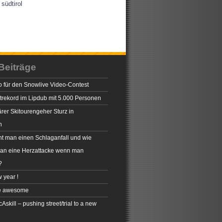
südtirol
Beiträge
 für den Snowlive Video-Contest
rekord im Lipdub mit 5.000 Personen
rer Skitourengeher Sturz in
n
t man einen Schlaganfall und wie
man eine Herzattacke wenn man
?
 year !
e awesome
skill – pushing street/trial to a new