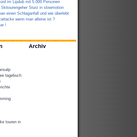
ord im Lipdub mit 5.000 Personen
 Skitourengeher Sturz in slowmotion
an einen Schlaganfall und wie überlebt
attacke wenn man alleine ist ?
ar !
n
Archiv
ansalp
ee tagebuch
e
richte
amming
ke touren in