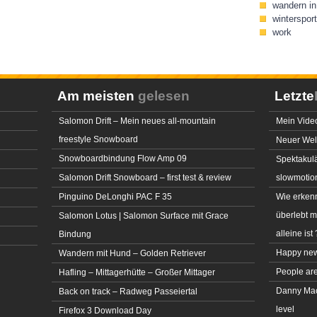
wandern in 
wintersport
work
Am meisten
gelesen
Letzte
Salomon Drift – Mein neues all-mountain
Mein Video
freestyle Snowboard
Neuer Welt
Snowboardbindung Flow Amp 09
Spektakulä
Salomon Drift Snowboard – first test & review
slowmotio
Pinguino DeLonghi PAC F 35
Wie erkenn
überlebt 
Salomon Lotus | Salomon Surface mit Grace
alleine ist 
Bindung
Happy new
Wandern mit Hund – Golden Retriever
People ar
Hafling – Mittagerhütte – Großer Mittager
Danny MacA
Back on track – Radweg Passeiertal
level
Firefox 3 Download Day