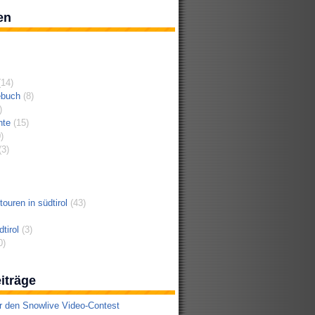
en
14)
ebuch
(8)
)
hte
(15)
)
3)
ouren in südtirol
(43)
tirol
(3)
0)
iträge
r den Snowlive Video-Contest