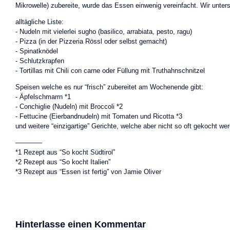
Mikrowelle) zubereite, wurde das Essen einwenig vereinfacht. Wir unter
alltägliche Liste:
- Nudeln mit vielerlei sugho (basilico, arrabiata, pesto, ragu)
- Pizza (in der Pizzeria Rössl oder selbst gemacht)
- Spinatknödel
- Schlutzkrapfen
- Tortillas mit Chili con carne oder Füllung mit Truthahnschnitzel
Speisen welche es nur “frisch” zubereitet am Wochenende gibt:
- Äpfelschmarrn *1
- Conchiglie (Nudeln) mit Broccoli *2
- Fettucine (Eierbandnudeln) mit Tomaten und Ricotta *3
und weitere “einzigartige” Gerichte, welche aber nicht so oft gekocht we
————
*1 Rezept aus “So kocht Südtirol”
*2 Rezept aus “So kocht Italien”
*3 Rezept aus “Essen ist fertig” von Jamie Oliver
Hinterlasse einen Kommentar