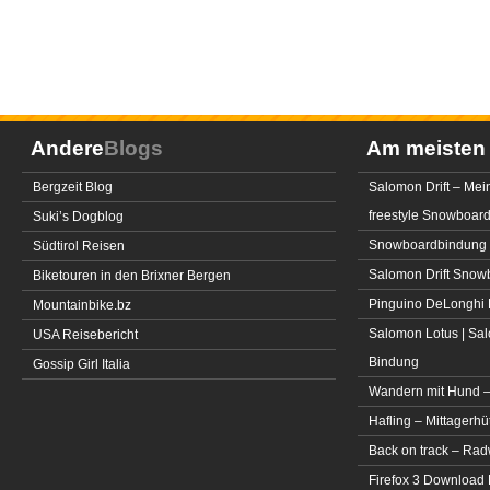
Andere
Blogs
Am meiste
Bergzeit Blog
Salomon Drift – Mei
freestyle Snowboar
Suki’s Dogblog
Snowboardbindung 
Südtirol Reisen
Salomon Drift Snowbo
Biketouren in den Brixner Bergen
Pinguino DeLonghi 
Mountainbike.bz
Salomon Lotus | Sal
USA Reisebericht
Bindung
Gossip Girl Italia
Wandern mit Hund –
Hafling – Mittagerhü
Back on track – Rad
Firefox 3 Download