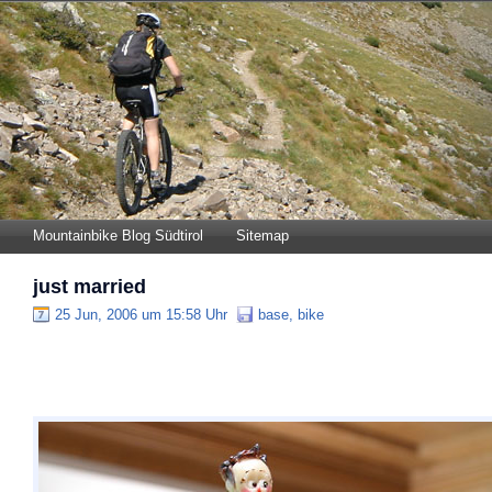
Mountainbike Blog Südtirol
Sitemap
just married
25 Jun, 2006 um 15:58 Uhr
base
,
bike