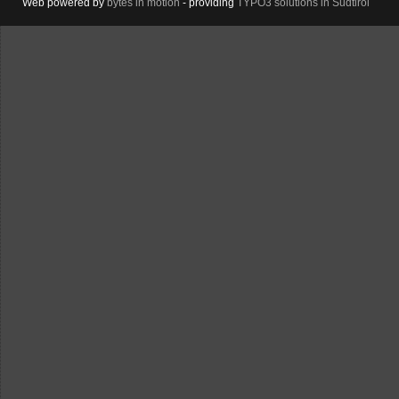
Web powered by
bytes in motion
- providing
TYPO3 solutions in Südtirol