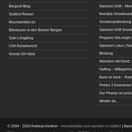
Bergzeit Blog
Salomon Drift – Mei
freestyle Snowboar
Südtirol Reisen
Snowboardbindung 
Mountainbike.bz
Salomon Drift Snowbo
Biketouren in den Brixner Bergen
Pinguino DeLonghi 
Suki’s Dogblog
Salomon Lotus | Sal
USA Reisebericht
Bindung
Gossip Girl Italia
Wandern mit Hund –
Hafling – Mittagerhü
Back on track – Rad
Firefox 3 Download
Der Pharao ist zurüc
Wieder da…
© 2004 - 2026 Andreas Kostner -
mountainbike und wandern in südtirol
| Bas