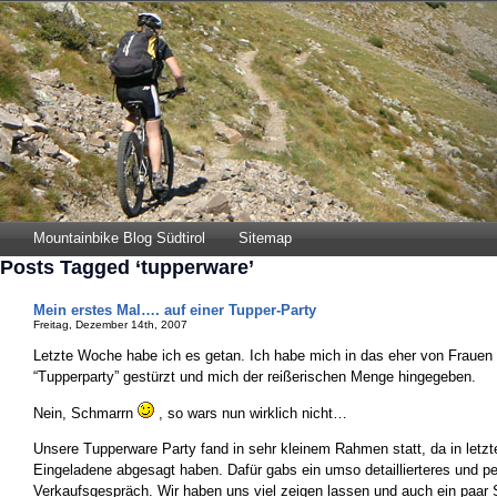
Mountainbike Blog Südtirol
Sitemap
Posts Tagged ‘tupperware’
Mein erstes Mal…. auf einer Tupper-Party
Freitag, Dezember 14th, 2007
Letzte Woche habe ich es getan. Ich habe mich in das eher von Frauen 
“Tupperparty” gestürzt und mich der reißerischen Menge hingegeben.
Nein, Schmarrn
, so wars nun wirklich nicht…
Unsere Tupperware Party fand in sehr kleinem Rahmen statt, da in letzt
Eingeladene abgesagt haben. Dafür gabs ein umso detaillierteres und pe
Verkaufsgespräch. Wir haben uns viel zeigen lassen und auch ein paar