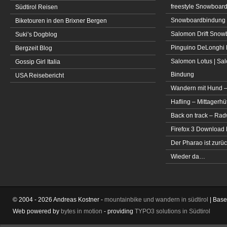
freestyle Snowboar
Südtirol Reisen
Snowboardbindung 
Biketouren in den Brixner Bergen
Salomon Drift Snowbo
Suki’s Dogblog
Pinguino DeLonghi 
Bergzeit Blog
Salomon Lotus | Sal
Gossip Girl Italia
Bindung
USA Reisebericht
Wandern mit Hund –
Hafling – Mittagerhü
Back on track – Rad
Firefox 3 Download
Der Pharao ist zurüc
Wieder da…
© 2004 - 2026 Andreas Kostner -
mountainbike und wandern in südtirol
| Bas
Web powered by
bytes in motion
- providing
TYPO3 solutions in Südtirol