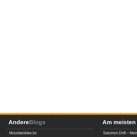
Andere
Blogs
Am meiste
Mountainbike.bz
Salomon Drift – Mei