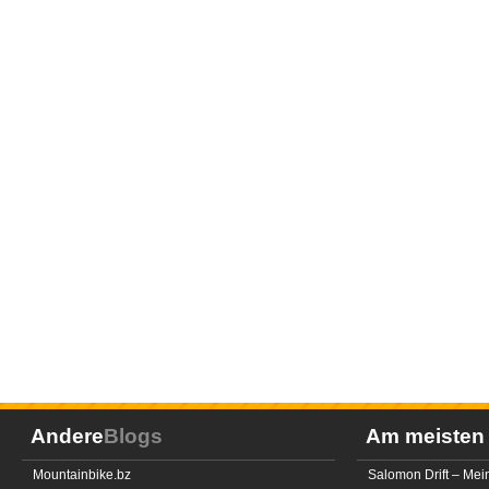
Andere
Blogs
Am meiste
Mountainbike.bz
Salomon Drift – Mei