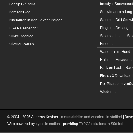
freestyle Snowboar
Gossip Girl Italia
Snowboardbindung 
Bergzeit Blog
Salomon Drift Snowbo
Biketouren in den Brixner Bergen
Pinguino DeLonghi 
USA Reisebericht
Salomon Lotus | Sal
Suki’s Dogblog
Bindung
Südtirol Reisen
Wandern mit Hund –
Hafling – Mittagerhü
Back on track – Rad
Firefox 3 Download
Der Pharao ist zurüc
Wieder da…
© 2004 - 2026 Andreas Kostner -
mountainbike und wandern in südtirol
| Bas
Web powered by
bytes in motion
- providing
TYPO3 solutions in Südtirol