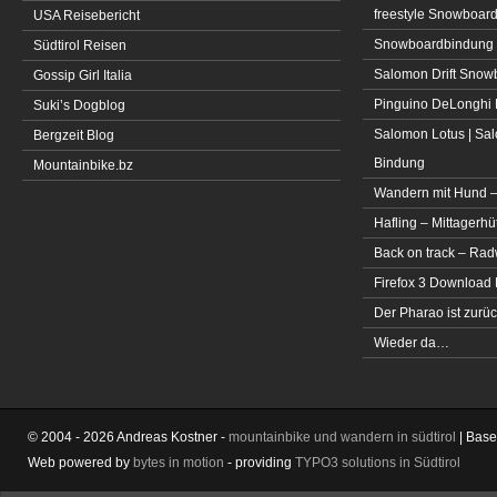
freestyle Snowboar
USA Reisebericht
Snowboardbindung 
Südtirol Reisen
Salomon Drift Snowbo
Gossip Girl Italia
Pinguino DeLonghi 
Suki’s Dogblog
Salomon Lotus | Sal
Bergzeit Blog
Bindung
Mountainbike.bz
Wandern mit Hund –
Hafling – Mittagerhü
Back on track – Rad
Firefox 3 Download
Der Pharao ist zurüc
Wieder da…
© 2004 - 2026 Andreas Kostner -
mountainbike und wandern in südtirol
| Bas
Web powered by
bytes in motion
- providing
TYPO3 solutions in Südtirol