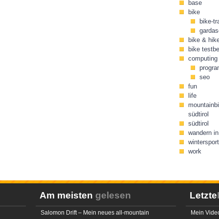
base
bike
bike-tr
gardas
bike & hik
bike testbe
computing
progr
seo
fun
life
mountainbi
südtirol
südtirol
wandern in 
wintersport
work
Am meisten
gelesen
Letzte
Salomon Drift – Mein neues all-mountain
Mein Video