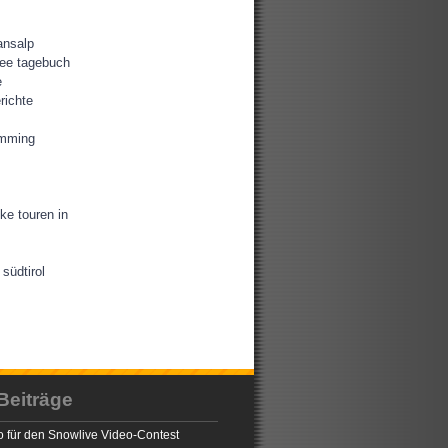
ansalp
ee tagebuch
e
richte
amming
ke touren in
südtirol
Beiträge
 für den Snowlive Video-Contest