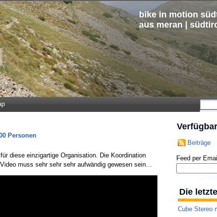
bike in motion südt
aus meran | südtir
ap
Verfügba
000 Personen
Beiträge
für diese einzigartige Organisation. Die Koordination
Feed per Emai
b Video muss sehr sehr sehr aufwändig gewesen sein…
Die letz
Cube Stereo m