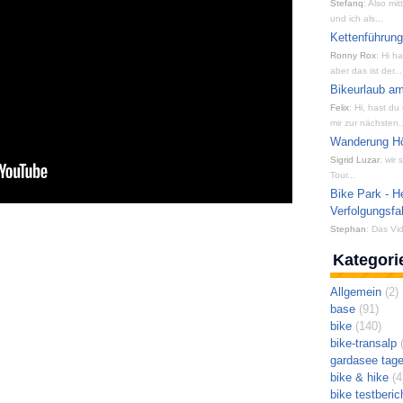
Stefanq
: Also mi
und ich als...
Kettenführun
Ronny Rox
: Hi h
aber das ist der...
Bikeurlaub am
Felix
: Hi, hast du
mir zur nächsten..
Wanderung Hön
Sigrid Luzar
: wir
Tour...
Bike Park - H
Verfolgungsfa
Stephan
: Das Vid
Kategori
Allgemein
(2)
base
(91)
bike
(140)
bike-transalp
(
gardasee tag
bike & hike
(4
bike testberic