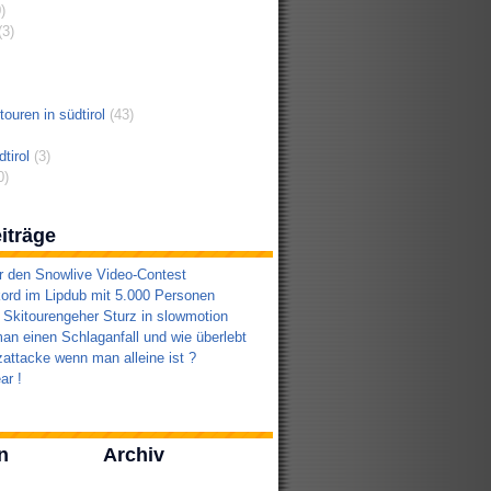
)
3)
ouren in südtirol
(43)
tirol
(3)
0)
iträge
r den Snowlive Video-Contest
ord im Lipdub mit 5.000 Personen
 Skitourengeher Sturz in slowmotion
an einen Schlaganfall und wie überlebt
attacke wenn man alleine ist ?
ar !
n
Archiv