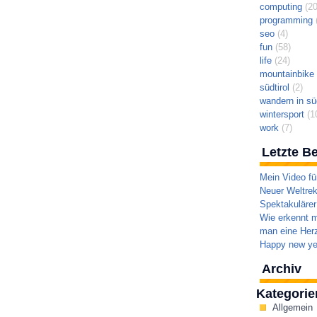
computing
(20
programming
(
seo
(4)
fun
(58)
life
(24)
mountainbike t
südtirol
(2)
wandern in süd
wintersport
(1
work
(7)
Letzte Be
Mein Video fü
Neuer Weltrek
Spektakulärer
Wie erkennt m
man eine Herz
Happy new ye
Archiv
Kategorie
Allgemein