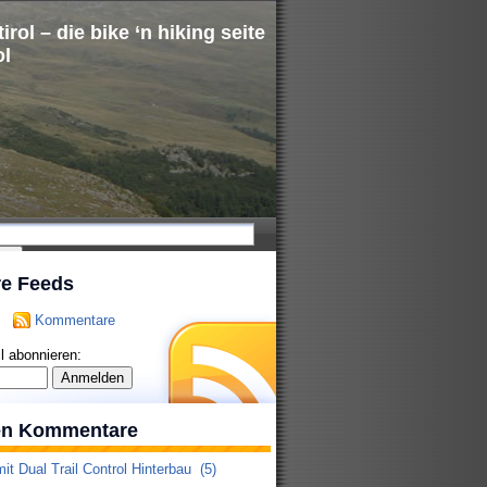
irol – die bike ‘n hiking seite
ol
re Feeds
Kommentare
l abonnieren:
ten Kommentare
it Dual Trail Control Hinterbau
(5)