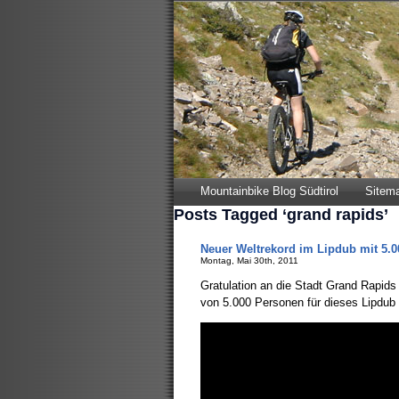
Mountainbike Blog Südtirol
Sitem
Posts Tagged ‘grand rapids’
Neuer Weltrekord im Lipdub mit 5.
Montag, Mai 30th, 2011
Gratulation an die Stadt Grand Rapids 
von 5.000 Personen für dieses Lipdu