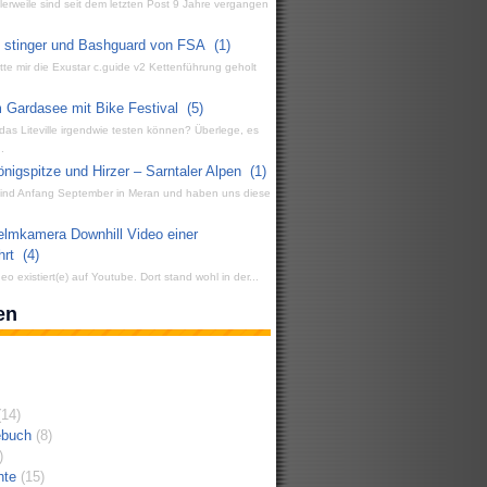
ttlerweile sind seit dem letzten Post 9 Jahre vergangen
g stinger und Bashguard von FSA
(1)
atte mir die Exustar c.guide v2 Kettenführung geholt
 Gardasee mit Bike Festival
(5)
 das Liteville irgendwie testen können? Überlege, es
.
igspitze und Hirzer – Sarntaler Alpen
(1)
 sind Anfang September in Meran und haben uns diese
elmkamera Downhill Video einer
hrt
(4)
eo existiert(e) auf Youtube. Dort stand wohl in der...
en
14)
ebuch
(8)
)
hte
(15)