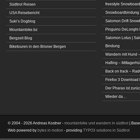
freestyle Snowboar
Südtirol Reisen
Snowboardbindung 
USA Reisebericht
Salomon Drift Snowbo
Suki’s Dogblog
Pinguino DeLonghi 
Mountainbike.bz
Salomon Lotus | Sal
Bergzeit Blog
Bindung
Biketouren in den Brixner Bergen
Wandern mit Hund –
Hafling – Mittagerhü
Back on track – Rad
Firefox 3 Download
Der Pharao ist zurüc
Wieder da…
© 2004 - 2026 Andreas Kostner -
mountainbike und wandern in südtirol
| Bas
Web powered by
bytes in motion
- providing
TYPO3 solutions in Südtirol