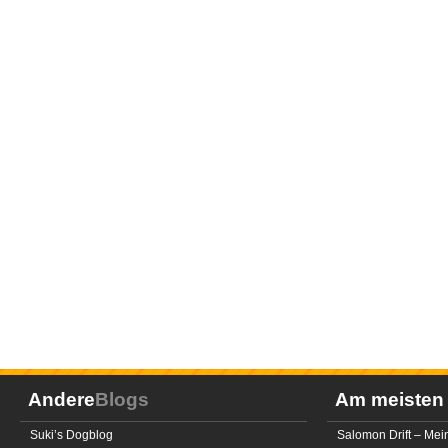
Andere
Blogs
Am meiste
Suki’s Dogblog
Salomon Drift – Mei