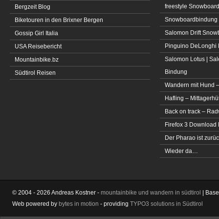
freestyle Snowboar
Bergzeit Blog
Snowboardbindung 
Biketouren in den Brixner Bergen
Salomon Drift Snowbo
Gossip Girl Italia
Pinguino DeLonghi 
USA Reisebericht
Salomon Lotus | Sal
Mountainbike.bz
Bindung
Südtirol Reisen
Wandern mit Hund –
Hafling – Mittagerhü
Back on track – Rad
Firefox 3 Download
Der Pharao ist zurüc
Wieder da…
© 2004 - 2026 Andreas Kostner -
mountainbike und wandern in südtirol
| Bas
Web powered by
bytes in motion
- providing
TYPO3 solutions in Südtirol