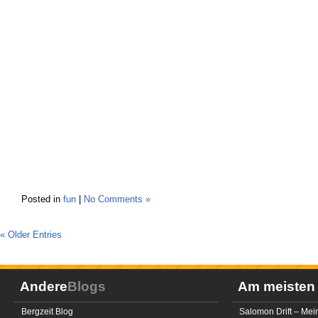
Posted in
fun
|
No Comments »
« Older Entries
Andere
Blogs
Am meiste
Bergzeit Blog
Salomon Drift – Mei