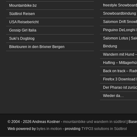
freestyle Snowboar
Mountainbike.bz
Snowboardbindung 
Südtirol Reisen
Salomon Drift Snowbo
USA Reisebericht
Pinguino DeLonghi 
Gossip Girl Italia
Salomon Lotus | Sal
Suki’s Dogblog
Bindung
Biketouren in den Brixner Bergen
Wandern mit Hund –
Hafling – Mittagerhü
Back on track – Rad
Firefox 3 Download
Der Pharao ist zurüc
Wieder da…
© 2004 - 2026 Andreas Kostner -
mountainbike und wandern in südtirol
| Bas
Web powered by
bytes in motion
- providing
TYPO3 solutions in Südtirol