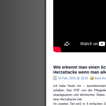
Wie erkennt man einen Sc
Herzattacke wenn man alle
15 Feb, 2011 @ 19:01
Kein K
Ich habe heute ein – ausnahmsweis
erhalten. Das PDF von der Pflegedien
einprägsamen und lehrreichen Slides 
eine Herzattacke hat.
Im zweiten Teil wird in 4 einfachen S