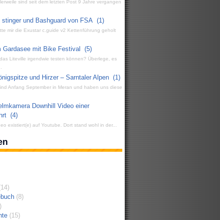
ttlerweile sind seit dem letzten Post 9 Jahre vergangen
g stinger und Bashguard von FSA
(1)
atte mir die Exustar c.guide v2 Kettenführung geholt
 Gardasee mit Bike Festival
(5)
 das Liteville irgendwie testen können? Überlege, es
.
igspitze und Hirzer – Sarntaler Alpen
(1)
 sind Anfang September in Meran und haben uns diese
elmkamera Downhill Video einer
hrt
(4)
eo existiert(e) auf Youtube. Dort stand wohl in der...
en
14)
ebuch
(8)
)
hte
(15)