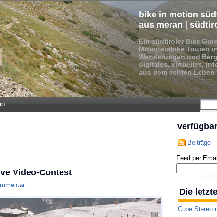
bike in motion südt
aus meran | südtir
Ein südtiroler Bike Gui
Mountainbike Touren in
Wanderungen und Bergt
digitales, virtuelles, i
aus dem echten Leben
ap
Verfügba
Beiträge
Feed per Emai
ive Video-Contest
ommentar
Die letz
Cube Stereo m