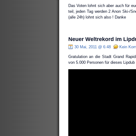
Das Voten lohnt sich aber auch für e
teil, jeden Tag werden 2 Anon Ski-/Sno
(alle 24h) lohnt sich also ! Danke
Neuer Weltrekord im Lipd
30 Mai, 2011 @ 6:48
Kein Kom
Gratulation an die Stadt Grand Rapids
von 5.000 Personen für dieses Lipdu