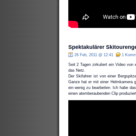
Spektakulärer Skitoureng
26 Feb, 2011 @ 12:41
1 Komm
Seit 2 Tagen zirkuliert ein Video vo
das Netz.
Der Skifahrer ist von einer Bergspit
Ganze hat er mit einer Helmkamera ge
ein wenig zu bearbeiten. Ich habe da
einen atemberaubenden Clip produziert