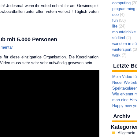
computing
(20
uch! Jedesmal wenn ihr voted nehmt ihr am Gewinnspiel
programming
(
wboardbrillen unter allen votern verlost ! Täglich voten
seo
(4)
fun
(58)
life
(24)
mountainbike t
südtirol
(2)
ub mit 5.000 Personen
wandern in süd
mentar
wintersport
(1
work
(7)
 für diese einzigartige Organisation. Die Koordination
b Video muss sehr sehr sehr aufwändig gewesen sein…
Letzte Be
Mein Video fü
Neuer Weltrek
Spektakulärer
Wie erkennt m
man eine Herz
Happy new ye
Archiv
Kategorie
Allgemein