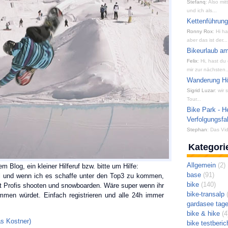
Stefanq
: Also mi
und ich als...
Kettenführun
Ronny Rox
: Hi h
aber das ist der...
Bikeurlaub am
Felix
: Hi, hast du
mir zur nächsten..
Wanderung Hön
Sigrid Luzar
: wir
Tour...
Bike Park - H
Verfolgungsfa
Stephan
: Das Vid
Kategori
Allgemein
(2)
 Blog, ein kleiner Hilferuf bzw. bitte um Hilfe:
base
(91)
l und wenn ich es schaffe unter den Top3 zu kommen,
bike
(140)
it Profis shooten und snowboarden. Wäre super wenn ihr
bike-transalp
(
mmen würdet. Einfach registrieren und alle 24h immer
gardasee tag
bike & hike
(4
as Kostner)
bike testberic