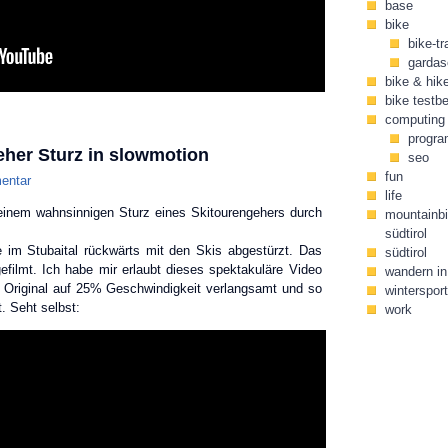
base
bike
bike-tr
gardas
bike & hik
bike testbe
computing
progr
eher Sturz in slowmotion
seo
fun
entar
life
n einem wahnsinnigen Sturz eines Skitourengehers durch
mountainbi
südtirol
ze im Stubaital rückwärts mit den Skis abgestürzt. Das
südtirol
filmt. Ich habe mir erlaubt dieses spektakuläre Video
wandern in 
s Original auf 25% Geschwindigkeit verlangsamt und so
wintersport
. Seht selbst:
work