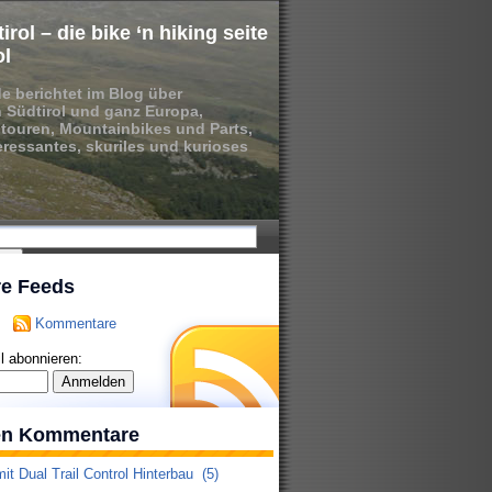
irol – die bike ‘n hiking seite
ol
de berichtet im Blog über
 Südtirol und ganz Europa,
ouren, Mountainbikes und Parts,
nteressantes, skuriles und kurioses
re Feeds
Kommentare
l abonnieren:
ten Kommentare
it Dual Trail Control Hinterbau
(5)