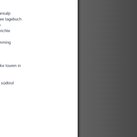
ansalp
ee tagebuch
e
richte
amming
ke touren in
südtirol