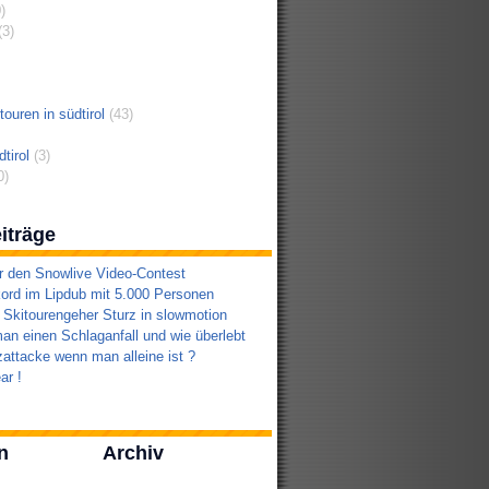
)
3)
ouren in südtirol
(43)
tirol
(3)
0)
iträge
r den Snowlive Video-Contest
ord im Lipdub mit 5.000 Personen
 Skitourengeher Sturz in slowmotion
an einen Schlaganfall und wie überlebt
attacke wenn man alleine ist ?
ar !
n
Archiv